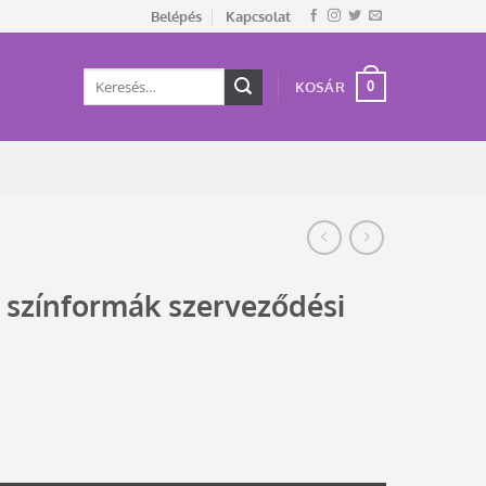
Belépés
Kapcsolat
Keresés
0
KOSÁR
a
következőre:
a színformák szerveződési
lvének kiemelésével mennyiség