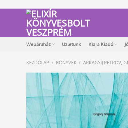
Skip
to
content
Webáruház
Üzletünk
Kiara Kiadó
J
KEZDŐLAP
/
KÖNYVEK
/
ARKAGYIJ PETROV, G