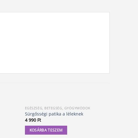
EGÉSZSÉG, BETEGSÉG, GYÓGYMÓDOK
1 ANTIKVÁR 
Sürgősségi patika a léleknek
Lélekbol ú
4 990
Ft
3 000
Ft
KOSÁRBA TESZEM
KOSÁRBA