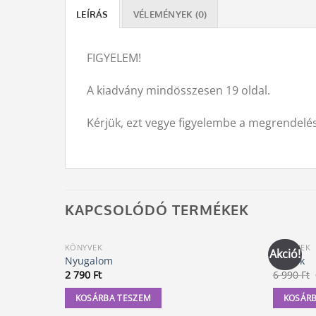
LEÍRÁS
VÉLEMÉNYEK (0)
FIGYELEM!
A kiadvány mindösszesen 19 oldal.
Kérjük, ezt vegye figyelembe a megrendelés
KAPCSOLÓDÓ TERMÉKEK
KÖNYVEK
KÖNYVEK
Akció!
Nyugalom
A Titok
2 790
Ft
6 990
Ft
KOSÁRBA TESZEM
KOSÁRB