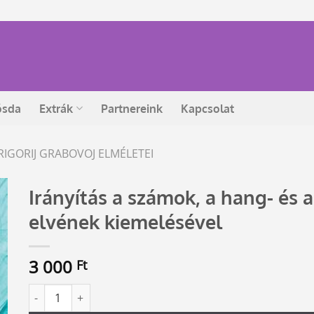
ósda
Extrák
Partnereink
Kapcsolat
RIGORIJ GRABOVOJ ELMÉLETEI
Irányítás a számok, a hang- és 
elvének kiemelésével
3 000
Ft
Irányítás a számok, a hang- és a színformák szerveződési e
Alternative: