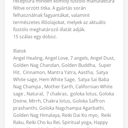
receptúra minden komoly füstölo manufaktúra
féltve orzött titka. A gyártás során
felhasználnak fagyantákat, valamint
természetes illóolajokat, melyek az aktuális
füstölo meghatározó illatát adják.
15 szálas egy doboz.
Illatok
Angel Healing, Angel Love, 7 angels, Angel Dust,
Golden Nag Chandan, Golden Buddha, Super
Hit, Cinnamon, Mantra Yatra, Aastha, Satya
White sage, Hem White Sage, Satya Sai Baba
Nag Champa , Mother Earth, Californian White
sage , Natural, 7 chakras, goloka lotus, Goloka
Divine, Mirrh, Chakra lotus, Goloka Saffron
prashanthi, Goloka Nagchampa Agarbathi,
Golden Nag Himalaya, Reiki Dai Ko myo, Reiki
Raku, Reiki Cho ku Rei, Spiritual yoga, Happy