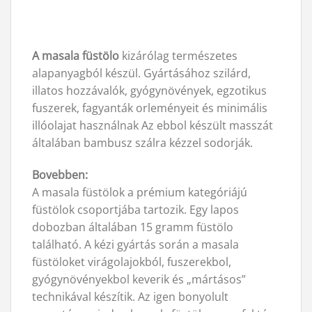
A masala füstölo
kizárólag természetes
alapanyagból készül. Gyártásához szilárd,
illatos hozzávalók, gyógynövények, egzotikus
fuszerek, fagyanták orleményeit és minimális
illóolajat használnak Az ebbol készült masszát
általában bambusz szálra kézzel sodorják.
Bovebben:
A masala füstölok a prémium kategóriájú
füstölok csoportjába tartozik. Egy lapos
dobozban általában 15 gramm füstölo
található. A kézi gyártás során a masala
füstöloket virágolajokból, fuszerekbol,
gyógynövényekbol keverik és „mártásos”
technikával készítik. Az igen bonyolult