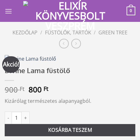
Skip
to
0
content
KEZDŐLAP
/
FÜSTÖLŐK, TARTÓK
/
GREEN TREE
Akció!
Divine Lama füstölő
Original
Current
900
800
Ft
Ft
price
price
Kizárólag természetes alapanyagból.
was:
is:
900 Ft.
800 Ft.
Divine Lama füstölő mennyiség
Alternative:
KOSÁRBA TESZEM