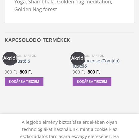
Yoga, Shambhala, Golden nag meditation,
Golden Nag forest
KAPCSOLÓDÓ TERMÉKEK
FÜSTÖLŐK, TARTÓK
FÜSTÖLŐK, TARTÓK
Akció!
Akció!
Frankincense (Tömjén)
Reiki füstölő
füstölő
Original
Current
Original
Current
900
Ft
800
Ft
900
Ft
800
Ft
price
price
price
price
was:
is:
was:
is:
KOSÁRBA TESZEM
KOSÁRBA TESZEM
900 Ft.
800 Ft.
900 Ft.
800 Ft.
A legjobb élmény biztosítása érdekében olyan
technológiákat használunk, mint a cookie-k az
eszközadatok tárolására és/vagy eléréséhez. Ha