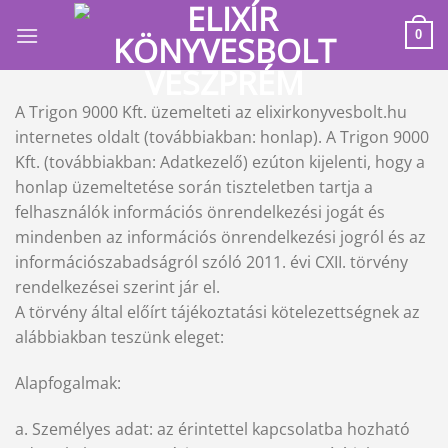
Skip
to
0
content
A Trigon 9000 Kft. üzemelteti az elixirkonyvesbolt.hu
internetes oldalt (továbbiakban: honlap). A Trigon 9000
Kft. (továbbiakban: Adatkezelő) ezúton kijelenti, hogy a
honlap üzemeltetése során tiszteletben tartja a
felhasználók információs önrendelkezési jogát és
mindenben az információs önrendelkezési jogról és az
információszabadságról szóló 2011. évi CXII. törvény
rendelkezései szerint jár el.
A törvény által előírt tájékoztatási kötelezettségnek az
alábbiakban teszünk eleget:
Alapfogalmak:
a. Személyes adat: az érintettel kapcsolatba hozható