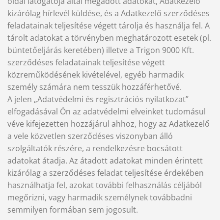
oldal látogatója által megadott adatokat, Adatkezelő
kizárólag hírlevél küldése, és a Adatkezelő szerződéses
feladatainak teljesítése végett tárolja és használja fel. A
tárolt adatokat a törvényben meghatározott esetek (pl.
büntetőeljárás keretében) illetve a Trigon 9000 Kft.
szerződéses feladatainak teljesítése végett
közreműködésének kivételével, egyéb harmadik
személy számára nem tesszük hozzáférhetővé.
A jelen „Adatvédelmi és regisztrációs nyilatkozat”
elfogadásával Ön az adatvédelmi elveinket tudomásul
véve kifejezetten hozzájárul ahhoz, hogy az Adatkezelő
a vele közvetlen szerződéses viszonyban álló
szolgáltatók részére, a rendelkezésre bocsátott
adatokat átadja. Az átadott adatokat minden érintett
kizárólag a szerződéses feladat teljesítése érdekében
használhatja fel, azokat további felhasználás céljából
megőrizni, vagy harmadik személynek továbbadni
semmilyen formában sem jogosult.