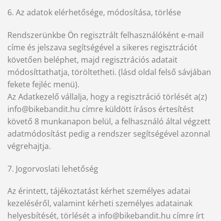
6. Az adatok elérhetősége, módosítása, törlése
Rendszerünkbe Ön regisztrált felhasználóként e-mail
címe és jelszava segítségével a sikeres regisztrációt
követően beléphet, majd regisztrációs adatait
módosíttathatja, töröltetheti. (lásd oldal felső sávjában
fekete fejléc menü).
Az Adatkezelő vállalja, hogy a regisztráció törlését a(z)
info@bikebandit.hu címre küldött írásos értesítést
követő 8 munkanapon belül, a felhasználó által végzett
adatmódosítást pedig a rendszer segítségével azonnal
végrehajtja.
7. Jogorvoslati lehetőség
Az érintett, tájékoztatást kérhet személyes adatai
kezeléséről, valamint kérheti személyes adatainak
helyesbítését, törlését a info@bikebandit.hu címre írt