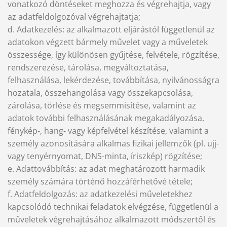
vonatkozó döntéseket meghozza és végrehajtja, vagy
az adatfeldolgozóval végrehajtatja;
d. Adatkezelés: az alkalmazott eljárástól függetlenül az
adatokon végzett bármely művelet vagy a műveletek
összessége, így különösen gyűjtése, felvétele, rögzítése,
rendszerezése, tárolása, megváltoztatása,
felhasználása, lekérdezése, továbbítása, nyilvánosságra
hozatala, összehangolása vagy összekapcsolása,
zárolása, törlése és megsemmisítése, valamint az
adatok további felhasználásának megakadályozása,
fénykép-, hang- vagy képfelvétel készítése, valamint a
személy azonosítására alkalmas fizikai jellemzők (pl. ujj-
vagy tenyérnyomat, DNS-minta, íriszkép) rögzítése;
e. Adattovábbítás: az adat meghatározott harmadik
személy számára történő hozzáférhetővé tétele;
f. Adatfeldolgozás: az adatkezelési műveletekhez
kapcsolódó technikai feladatok elvégzése, függetlenül a
műveletek végrehajtásához alkalmazott módszertől és