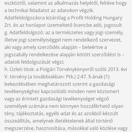
eszköztől, valamint az alkalmazás helyétől, feltéve hogy
a technikai feladatot az adatokon végzik.
Adatfeldolgozásra kizárólag a Profit Holding Hungary
Zrt. és az honlapot üzemeltető licencbe adó, jogosult
g. Adatfeldolgozó: az a természetes vagy jogi személy,
illetve jogi személyiséggel nem rendelkező szervezet,
aki vagy amely szerződés alapján – beleértve a
jogszabály rendelkezése alapján kötött szerződést is –
adatok feldolgozását végzi;
h. Üzleti titok: a Polgári Törvénykönyvről szóló 2013. évi
V. törvény (a továbbiakban: Ptk.) 2:47. §-ának (1)
bekezdésében meghatározott szerint a gazdasági
tevékenységhez kapcsolódó minden nem közismert
vagy az érintett gazdasági tevékenységet végző
személyek számára nem könnyen hozzáférhető olyan
tény, tájékoztatás, egyéb adat és az azokból készült
összeállítás, amelynek illetéktelenek által történő
megszerzése, hasznosítása, másokkal való közlése vagy