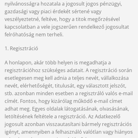
nyilvánosságra hozatala a jogosult jogos pénzügyi,
gazdasági vagy piaci érdekét sértené vagy
veszélyeztetné, feltéve, hogy a titok megőrzésével
kapcsolatban a vele jogszerűen rendelkező jogosultat
felróhatóság nem terheli.
1. Regisztráció
A honlapon, akár több helyen is megadhatja a
regisztrációhoz szükséges adatait. A regisztráció során
esetlegesen meg kell adnia a teljes nevét, vállalkozása
nevét, elérhetőségét, titulusát, egy választott jelszót,
stb. azonban minden esetben a regisztráló valós e-mail
címét. Fontos, hogy kizárólag működő e-mail címet
adhat meg. Egyes oldalak látogatásának, olvasásának,
letöltésének feltétele a regisztráció. Az Adatkezelő
jogosult azonban visszautasítani bármely regisztrációs
igényt, amennyiben a felhasználó valótlan vagy hiányos