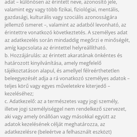
adat – különösen az érintett neve, azonosító jele,
valamint egy vagy több fizikai, fiziológiai, mentális,
gazdasági, kulturális vagy szociális azonosságára
jellemző ismeret –, valamint az adatból levonható, az
érintettre vonatkozó következtetés. A személyes adat
az adatkezelés során mindaddig megőrzi e minőségét,
amíg kapcsolata az érintettel helyreállítható.
b. Hozzájárulás: az érintett akaratának önkéntes és
határozott kinyilvánítása, amely megfelelő
tájékoztatáson alapul, és amellyel félreérthetetlen
beleegyezését adja a rá vonatkozó személyes adatok –
teljes körű vagy egyes műveletekre kiterjedő –
kezeléséhez;
c. Adatkezelő: az a természetes vagy jogi személy,
illetve jogi személyiséggel nem rendelkező szervezet,
aki vagy amely önállóan vagy másokkal együtt az
adatok kezelésének célját meghatározza, az
adatkezelésre (beleértve a felhasznált eszközt)