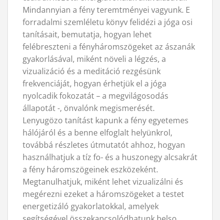
Mindannyian a fény teremtményei vagyunk. E
forradalmi szemléletu könyv felidézi a jóga osi
tanításait, bemutatja, hogyan lehet
felébreszteni a fényháromszögeket az ászanák
gyakorlásával, miként növeli a légzés, a
vizualizáció és a meditáció rezgésünk
frekvenciáját, hogyan érhetjük el a jóga
nyolcadik fokozatát – a megvilágosodás
állapotát -, önvalónk megismerését.
Lenyugözo tanítást kapunk a fény egyetemes
hálójáról és a benne elfoglalt helyünkrol,
továbbá részletes útmutatót ahhoz, hogyan
használhatjuk a tíz fo- és a huszonegy alcsakrát
a fény háromszögeinek eszközeként.
Megtanulhatjuk, miként lehet vizualizálni és
megérezni ezeket a háromszögeket a testet
energetizáló gyakorlatokkal, amelyek
segítségével összekapcsolódhatunk belso