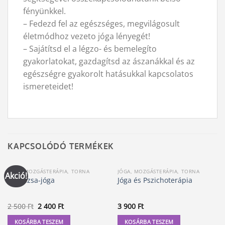
fényünkkel.
– Fedezd fel az egészséges, megvilágosult
életmódhoz vezeto jóga lényegét!
– Sajátítsd el a légzo- és bemelegíto
gyakorlatokat, gazdagítsd az ászanákkal és az
egészségre gyakorolt hatásukkal kapcsolatos
ismereteidet!
KAPCSOLÓDÓ TERMÉKEK
JÓGA, MOZGÁSTERÁPIA, TORNA
JÓGA, MOZGÁSTERÁPIA, TORNA
Akció!
A Rádzsa-jóga
Jóga és Pszichoterápia
Original
Current
2 500
Ft
2 400
Ft
3 900
Ft
price
price
was:
is:
KOSÁRBA TESZEM
KOSÁRBA TESZEM