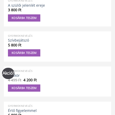
GYERMEKNEVELÉS
A szülői jelenlét ereje
3 800
Ft
KOSÁRBA TESZEM
GYERMEKNEVELÉS
Szívbejátszó
5 800
Ft
KOSÁRBA TESZEM
GYERMEKNEVELÉS
Akció!
Életkör
Original
Current
4 499
Ft
4 200
Ft
price
price
was:
is:
KOSÁRBA TESZEM
4
4
499 Ft.
200 Ft.
GYERMEKNEVELÉS
Értő figyelemmel