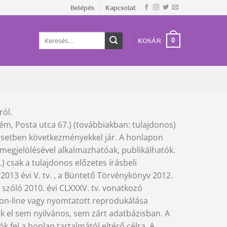
Belépés
Kapcsolat
Keresés
0
KOSÁR
a
következőre:
ról.
ém, Posta utca 67.) (továbbiakban: tulajdonos)
 esetben következményekkel jár. A honlapon
 megjelölésével alkalmazhatóak, publikálhatók.
) csak a tulajdonos előzetes írásbeli
2013 évi V. tv. , a Büntető Törvénykönyv 2012.
l szóló 2010. évi CLXXXV. tv. vonatkozó
) on-line vagy nyomtatott reprodukálása
ők el sem nyilvános, sem zárt adatbázisban. A
 fel a honlap tartalmától eltérő célra. A