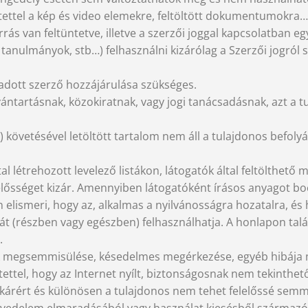
ettel a kép és video elemekre, feltöltött dokumentumokra…) 
van feltüntetve, illetve a szerzői joggal kapcsolatban egyé
tanulmányok, stb…) felhasználni kizárólag a Szerzői jogról sz
adott szerző hozzájárulása szükséges.
ntartásnak, közokiratnak, vagy jogi tanácsadásnak, azt a tu
 követésével letöltött tartalom nem áll a tulajdonos befolyá
al létrehozott levelező listákon, látogatók által feltölthe
elősséget kizár. Amennyiben látogatóként írásos anyagot b
 elismeri, hogy az, alkalmas a nyilvánosságra hozatalra, és
lmát (részben vagy egészben) felhasználhatja. A honlapon tal
.
k megsemmisülése, késedelmes megérkezése, egyéb hibája mi
ntettel, hogy az Internet nyílt, biztonságosnak nem tekinthet
 kárért és különösen a tulajdonos nem tehet felelőssé semmi