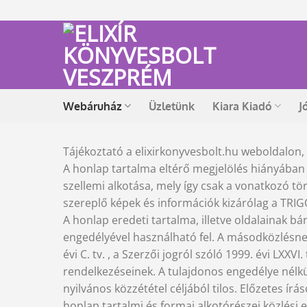
Skip
to
content
Webáruház
Üzletünk
Kiara Kiadó
J
Tájékoztató a elixirkonyvesbolt.hu weboldalon,
A honlap tartalma eltérő megjelölés hiányában 
szellemi alkotása, mely így csak a vonatkozó t
szereplő képek és információk kizárólag a TRIGO
A honlap eredeti tartalma, illetve oldalainak bá
engedélyével használható fel. A másodközlésnek 
évi C. tv. , a Szerzői jogról szóló 1999. évi LX
rendelkezéseinek. A tulajdonos engedélye nélkü
nyilvános közzététel céljából tilos. Előzetes í
honlap tartalmi és formai alkotórészei közlési