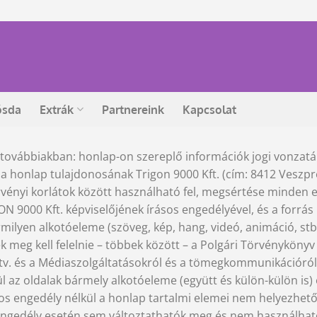
ósda
Extrák
Partnereink
Kapcsolat
 továbbiakban: honlap-on szereplő információk jogi vonzatá
a honlap tulajdonosának Trigon 9000 Kft. (cím: 8412 Veszpr
örvényi korlátok között használható fel, megsértése minden
N 9000 Kft. képviselőjének írásos engedélyével, és a forrás
rmilyen alkotóeleme (szöveg, kép, hang, videó, animáció, stb.
meg kell felelnie – többek között – a Polgári Törvénykönyv 
XVI. tv. és a Médiaszolgáltatásokról és a tömegkommunikációró
l az oldalak bármely alkotóeleme (együtt és külön-külön is
rásos engedély nélkül a honlap tartalmi elemei nem helyezhet
 engedély esetén sem változtathatók meg és nem használhatók