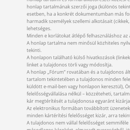
honlap tartalmának szerzői joga (különös tekint
esetben, ha a konkrét dokumentumban más forrás 
harmadik személyek szellemi alkotásait (cikkek, 
lehetséges.
Minden e korlátokat átlépő felhasználáshoz az 
A honlap tartalma nem minősül közhiteles nyilvá
tekinti.
A honlapon található külső hivatkozások (linkek)
linket a tulajdonos törli vagy módosítja.
A honlap „Fórum” rovatában és a tulajdonos ált
tartalom tekintetében a tulajdonos minden fel
küldött e-mail-ben vagy honlapon keresztül), Ön
felelősségvállalása nélkül – közzéteheti, tarta
kár megtérítését a tulajdonosa egyaránt kizárja
Az elektronikus formában továbbított üzenete
minden kártérítési felelősséget kizár, arra teki
A tulajdonos nem vállal felelősséget semmiféle