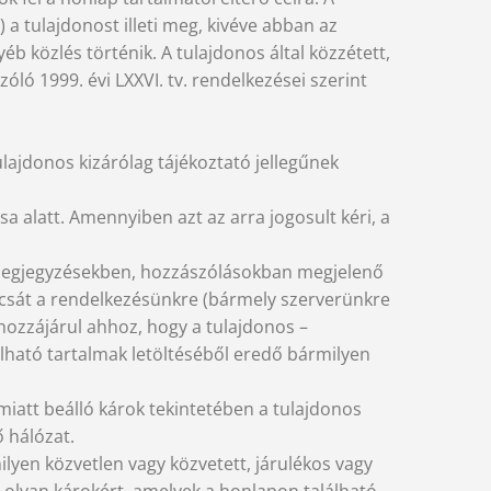
a tulajdonost illeti meg, kivéve abban az
b közlés történik. A tulajdonos által közzétett,
óló 1999. évi LXXVI. tv. rendelkezései szerint
lajdonos kizárólag tájékoztató jellegűnek
sa alatt. Amennyiben azt az arra jogosult kéri, a
tő megjegyzésekben, hozzászólásokban megjelenő
ocsát a rendelkezésünkre (bármely szerverünkre
 hozzájárul ahhoz, hogy a tulajdonos –
álható tartalmak letöltéséből eredő bármilyen
att beálló károk tekintetében a tulajdonos
ő hálózat.
lyen közvetlen vagy közvetett, járulékos vagy