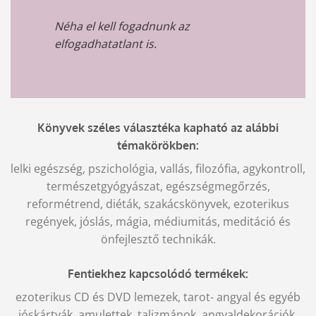
Néha el kell fogadnunk az
elfogadhatatlant is.
Könyvek széles választéka kapható az alábbi
témakörökben:
lelki egészség, pszichológia, vallás, filozófia, agykontroll,
természetgyógyászat, egészségmegőrzés,
reformétrend, diéták, szakácskönyvek, ezoterikus
regények, jóslás, mágia, médiumitás, meditáció és
önfejlesztő technikák.
Fentiekhez kapcsolódó termékek:
ezoterikus CD és DVD lemezek, tarot- angyal és egyéb
jóskártyák, amulettek, talizmánok, angyaldekorációk,