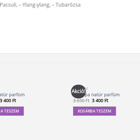
 Pacsuli, – Ylang-ylang, – Tubarózsa
PARFÜM
Akció!
atúr parfüm
Csampa natúr parfüm
Original
Current
Original
Current
3 400
Ft
3 690
Ft
3 400
Ft
price
price
price
price
was:
is:
was:
is:
A TESZEM
KOSÁRBA TESZEM
3
3
3
3
690 Ft.
400 Ft.
690 Ft.
400 Ft.