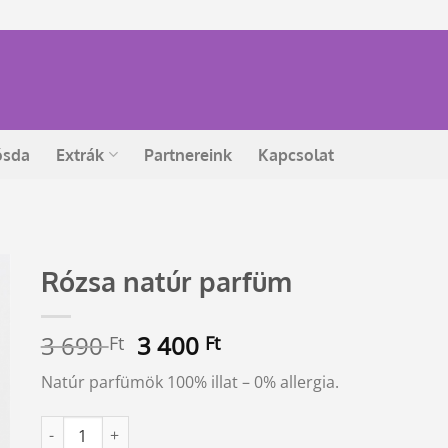
ósda
Extrák
Partnereink
Kapcsolat
Rózsa natúr parfüm
Original
Current
3 690
3 400
Ft
Ft
price
price
Natúr parfümök 100% illat – 0% allergia.
was:
is:
3
3
Rózsa natúr parfüm mennyiség
Alternative:
690 Ft.
400 Ft.