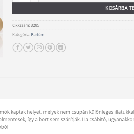
KOSÁRBA T
Cikkszám:
3285
Kategória:
Parfüm
mök kaptak helyet, melyek nem csupán különleges illatukk
lmentesek, így a bort sem szárítják. Ha csábító, ugyanakkor
kból!