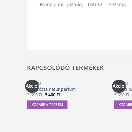
– Frangipani, -Jázmin, – Lótusz, – Pézsma, –
KAPCSOLÓDÓ TERMÉKEK
PARFÜM
PARFÜM
Akció!
Akció!
Tubarózsa natúr parfüm
Jázmin n
Original
Current
3 690
Ft
3 400
Ft
3 690
Ft
price
price
was:
is:
KOSÁRBA TESZEM
KOSÁRB
3
3
690 Ft.
400 Ft.