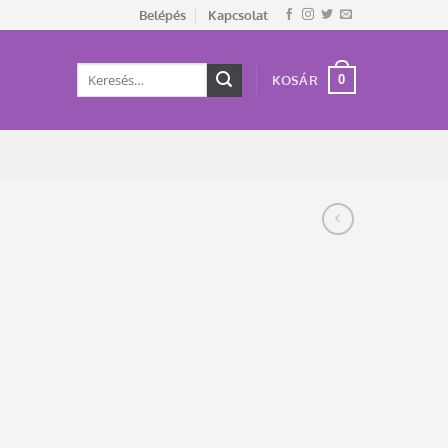
Belépés
Kapcsolat
Keresés
0
KOSÁR
a
következőre: