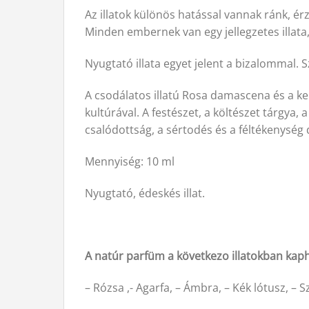
Az illatok különös hatással vannak ránk, ér
Minden embernek van egy jellegzetes illata,
Nyugtató illata egyet jelent a bizalommal. 
A csodálatos illatú Rosa damascena és a kel
kultúrával. A festészet, a költészet tárgya, 
csalódottság, a sértodés és a féltékenység 
Mennyiség: 10 ml
Nyugtató, édeskés illat.
A natúr parfüm a következo illatokban kap
– Rózsa ,- Agarfa, – Ámbra, – Kék lótusz, – 