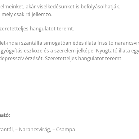
zelmeinket, akár viselkedésünket is befolyásolhatják.
 mely csak rá jellemzo.
Szeretetteljes hangulatot teremt.
et-indiai szantálfa simogatóan édes illata frissíto narancsv
a gyógyítás eszköze és a szerelem jelképe. Nyugtató illata egy
depresszív érzését. Szeretetteljes hangulatot teremt.
ható:
Szantál, – Narancsvirág, – Csampa