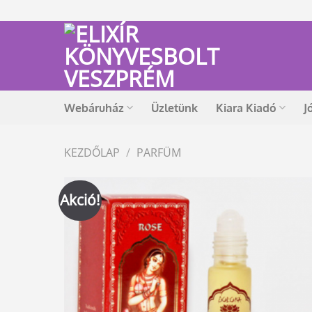
Skip
to
content
Webáruház
Üzletünk
Kiara Kiadó
J
KEZDŐLAP
/
PARFÜM
Akció!