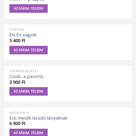
price
price
was:
is:
KOSÁRBA TESZEM
5
5
290 Ft.
100 Ft.
KÖNYVEK
ÉN Én vagyok
3 400
Ft
KOSÁRBA TESZEM
GYERMEKNEVELÉS
Csudi, a pacsirta
3 900
Ft
KOSÁRBA TESZEM
MESEKÖNYV
Esti mesék lázadó lányoknak
6 900
Ft
KOSÁRBA TESZEM