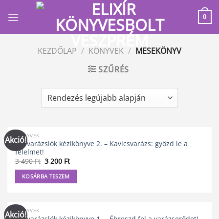
Skip
to
0
content
KEZDŐLAP
/
KÖNYVEK
/
MESEKÖNYV
SZŰRÉS
KÖNYVEK
Akció!
Kis varázslók kézikönyve 2. – Kavicsvarázs: győzd le a
félelmet!
Original
Current
3 490
Ft
3 200
Ft
price
price
was:
is:
KOSÁRBA TESZEM
3
3
490 Ft.
200 Ft.
KÖNYVEK
Akció!
Kis varázslók kézikönyve 1. – Ébreszd fel a varázserődet!