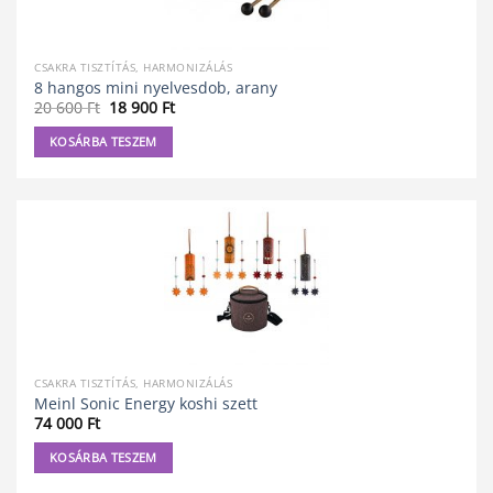
CSAKRA TISZTÍTÁS, HARMONIZÁLÁS
8 hangos mini nyelvesdob, arany
Original
Current
20 600
Ft
18 900
Ft
price
price
was:
is:
KOSÁRBA TESZEM
20
18
600 Ft.
900 Ft.
CSAKRA TISZTÍTÁS, HARMONIZÁLÁS
Meinl Sonic Energy koshi szett
74 000
Ft
KOSÁRBA TESZEM