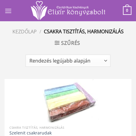
Skip
to
0
content
KEZDŐLAP
/
CSAKRA TISZTÍTÁS, HARMONIZÁLÁS
SZŰRÉS
CSAKRA TISZTÍTÁS, HARMONIZÁLÁS
Szelenit csakrarudak