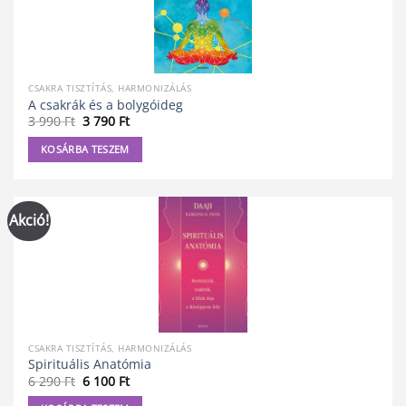
CSAKRA TISZTÍTÁS, HARMONIZÁLÁS
A csakrák és a bolygóideg
Original
Current
3 990
Ft
3 790
Ft
price
price
was:
is:
KOSÁRBA TESZEM
3
3
990 Ft.
790 Ft.
Akció!
CSAKRA TISZTÍTÁS, HARMONIZÁLÁS
Spirituális Anatómia
Original
Current
6 290
Ft
6 100
Ft
price
price
was:
is: