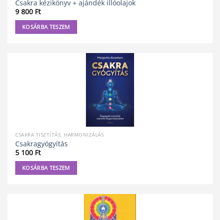
Csakra kézikönyv + ajándék illóolajok
9 800
Ft
KOSÁRBA TESZEM
CSAKRA TISZTÍTÁS, HARMONIZÁLÁS
Csakragyógyítás
5 100
Ft
KOSÁRBA TESZEM