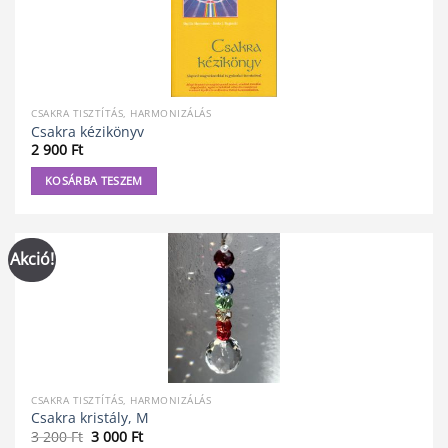
CSAKRA TISZTÍTÁS, HARMONIZÁLÁS
Csakra kézikönyv
2 900
Ft
KOSÁRBA TESZEM
Akció!
CSAKRA TISZTÍTÁS, HARMONIZÁLÁS
Csakra kristály, M
Original
Current
3 200
Ft
3 000
Ft