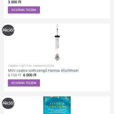
3 000
Ft
KOSÁRBA TESZEM
Akció!
CSAKRA TISZTÍTÁS, HARMONIZÁLÁS
Mini csakra szélcsengő Hamsa díszítéssel
Original
Current
6 150
Ft
6 000
Ft
price
price
was:
is:
KOSÁRBA TESZEM
6
6
150 Ft.
000 Ft.
Akció!