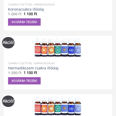
CSAKRA TISZTÍTÁS, HARMONIZÁLÁS
Koronacsakra illóolaj
Original
Current
1 200
Ft
1 100
Ft
price
price
was:
is:
KOSÁRBA TESZEM
1
1
200 Ft.
100 Ft.
Akció!
CSAKRA TISZTÍTÁS, HARMONIZÁLÁS
Harmadikszem csakra illóolaj
Original
Current
1 200
Ft
1 100
Ft
price
price
was:
is:
KOSÁRBA TESZEM
1
1
200 Ft.
100 Ft.
Akció!