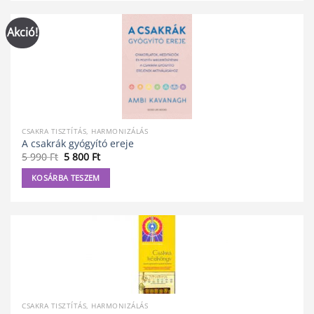
Akció!
CSAKRA TISZTÍTÁS, HARMONIZÁLÁS
A csakrák gyógyító ereje
Original
Current
5 990
Ft
5 800
Ft
price
price
was:
is:
KOSÁRBA TESZEM
5
5
990 Ft.
800 Ft.
CSAKRA TISZTÍTÁS, HARMONIZÁLÁS