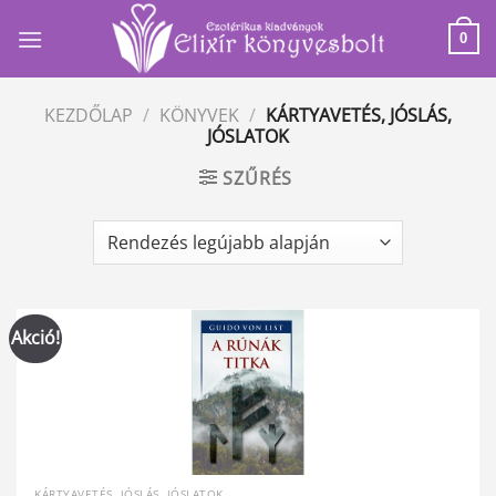
Skip
to
0
content
KEZDŐLAP
/
KÖNYVEK
/
KÁRTYAVETÉS, JÓSLÁS,
JÓSLATOK
SZŰRÉS
Akció!
KÁRTYAVETÉS, JÓSLÁS, JÓSLATOK