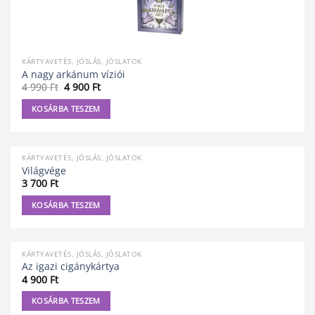
KÁRTYAVETÉS, JÓSLÁS, JÓSLATOK
A nagy arkánum víziói
Original
Current
4 990
Ft
4 900
Ft
price
price
was:
is:
KOSÁRBA TESZEM
4
4
990 Ft.
900 Ft.
KÁRTYAVETÉS, JÓSLÁS, JÓSLATOK
Világvége
3 700
Ft
KOSÁRBA TESZEM
KÁRTYAVETÉS, JÓSLÁS, JÓSLATOK
Az igazi cigánykártya
4 900
Ft
KOSÁRBA TESZEM