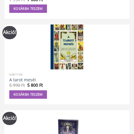
price
price
was:
is:
KOSÁRBA TESZEM
7
7
990 Ft.
000 Ft.
Akció!
KÁRTYÁK
A tarot meséi
Original
Current
5 990
Ft
5 800
Ft
price
price
was:
is:
KOSÁRBA TESZEM
5
5
990 Ft.
800 Ft.
Akció!