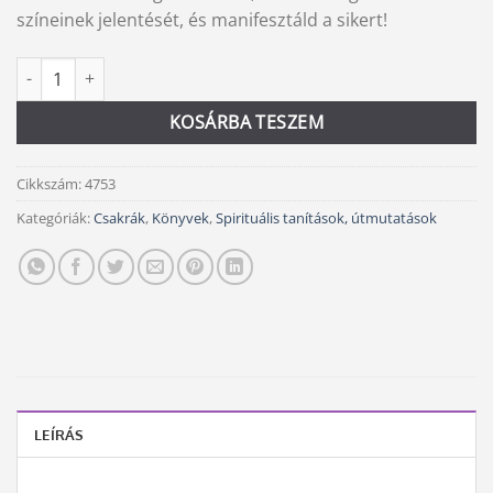
színeinek jelentését, és manifesztáld a sikert!
Auraalkímia mennyiség
Alternative:
KOSÁRBA TESZEM
Cikkszám:
4753
Kategóriák:
Csakrák
,
Könyvek
,
Spirituális tanítások, útmutatások
LEÍRÁS