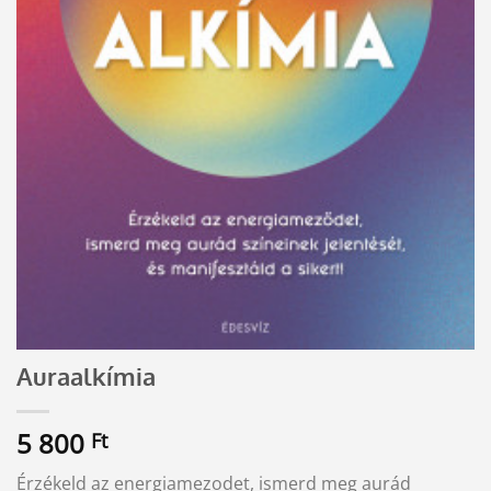
Auraalkímia
5 800
Ft
Érzékeld az energiamezodet, ismerd meg aurád