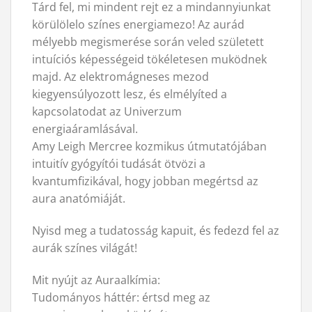
Tárd fel, mi mindent rejt ez a mindannyiunkat
körülölelo színes energiamezo! Az aurád
mélyebb megismerése során veled született
intuíciós képességeid tökéletesen muködnek
majd. Az elektromágneses mezod
kiegyensúlyozott lesz, és elmélyíted a
kapcsolatodat az Univerzum
energiaáramlásával.
Amy Leigh Mercree kozmikus útmutatójában
intuitív gyógyítói tudását ötvözi a
kvantumfizikával, hogy jobban megértsd az
aura anatómiáját.
Nyisd meg a tudatosság kapuit, és fedezd fel az
aurák színes világát!
Mit nyújt az Auraalkímia:
Tudományos háttér: értsd meg az