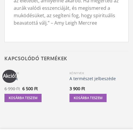
az életedet, amilyenné akarod. Ha megérted az
aurák valódi esszenciáját, és megismered a
muködésüket, az segíteni fog, hogy spirituális
beavatottá válj.” – Amy Leigh Mercree
KAPCSOLÓDÓ TERMÉKEK
KÖNYVEK
KÖNYVEK
Akció!
A Titok
A természet jelbeszéde
Original
Current
6 990
Ft
6 500
Ft
3 900
Ft
price
price
was:
is:
KOSÁRBA TESZEM
KOSÁRBA TESZEM
6
6
990 Ft.
500 Ft.