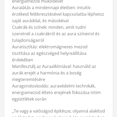
energiamezok muködését
Auralátás a mindennapi életben: intuitív
érzékeid felébresztésével kapcsolatba léphetsz
saját auráddal, és másokéval
Csakrák és színek: minden, amit tudni
szeretnél a csakrákról és az aura színeirol és
tulajdonságairól
Auratisztítás: elektromágneses mezod
tisztítása az egészséged helyreállítása
érdekében
Manifesztálj az Auraalkímiával: használd az
aurák erejét a harmónia és a boség
megteremtésére
Auragondoskodás: auravédelmi technikák,
energiamezod élteto erejének fokozása intim
együttlétek során
„Te vagy a valóságod építésze, olyanná alakítod