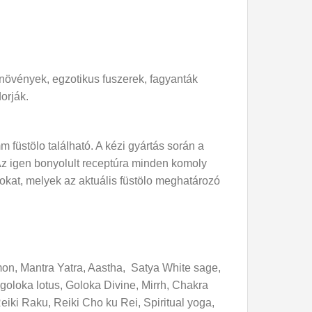
ynövények, egzotikus fuszerek, fagyanták
orják.
 füstölo található. A kézi gyártás során a
 Az igen bonyolult receptúra minden komoly
ajokat, melyek az aktuális füstölo meghatározó
n, Mantra Yatra, Aastha, Satya White sage,
oloka lotus, Goloka Divine, Mirrh, Chakra
ki Raku, Reiki Cho ku Rei, Spiritual yoga,