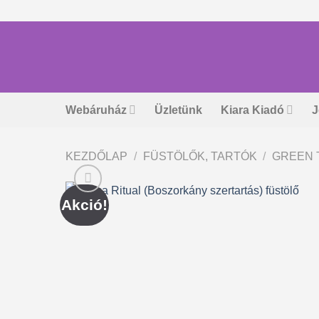
Skip
to
content
Webáruház
Üzletünk
Kiara Kiadó
J
KEZDŐLAP
/
FÜSTÖLŐK, TARTÓK
/
GREEN 
Akció!