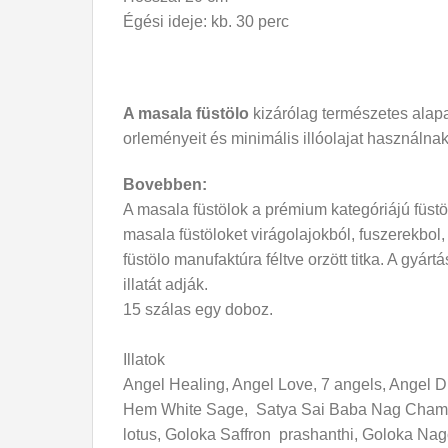
Égési ideje: kb. 30 perc
A masala füstölo
kizárólag természetes alapa
orleményeit és minimális illóolajat használna
Bovebben:
A masala füstölok a prémium kategóriájú füstö
masala füstöloket virágolajokból, fuszerekbol
füstölo manufaktúra féltve orzött titka. A gyá
illatát adják.
15 szálas egy doboz.
Illatok
Angel Healing, Angel Love, 7 angels, Angel
Hem White Sage, Satya Sai Baba Nag Champa ,
lotus, Goloka Saffron prashanthi, Goloka Na