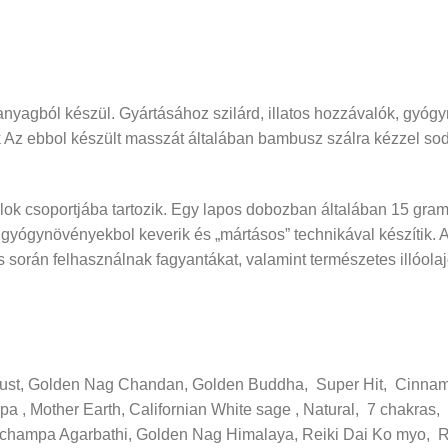
nyagból készül. Gyártásához szilárd, illatos hozzávalók, gyóg
k Az ebbol készült masszát általában bambusz szálra kézzel sod
lok csoportjába tartozik. Egy lapos dobozban általában 15 gramm
, gyógynövényekbol keverik és „mártásos” technikával készítik.
rtás során felhasználnak fagyantákat, valamint természetes illóol
 Dust, Golden Nag Chandan, Golden Buddha, Super Hit, Cinnamo
 Mother Earth, Californian White sage , Natural, 7 chakras, g
gchampa Agarbathi, Golden Nag Himalaya, Reiki Dai Ko myo, Rei