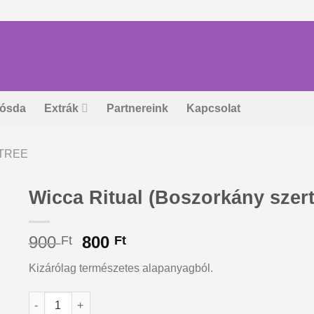
ósda
Extrák
Partnereink
Kapcsolat
TREE
Wicca Ritual (Boszorkány szert
Original
Current
900
800
Ft
Ft
price
price
Kizárólag természetes alapanyagból.
was:
is:
900 Ft.
800 Ft.
Wicca Ritual (Boszorkány szertartás) füstölő mennyiség
Alternative: