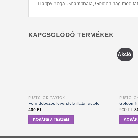
Happy Yoga, Shambhala, Golden nag meditati
KAPCSOLÓDÓ TERMÉKEK
Akció!
FÜSTÖLŐK, TARTÓK
FÜSTÖLŐK
Fém dobozos levendula illatú füstölo
Golden NA
Or
400
Ft
900
Ft
8
pr
w
KOSÁRBA TESZEM
KOSÁR
90