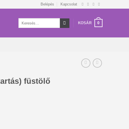
Belépés
Kapcsolat
Keresés
0
KOSÁR
a
következőre:
artás) füstölő