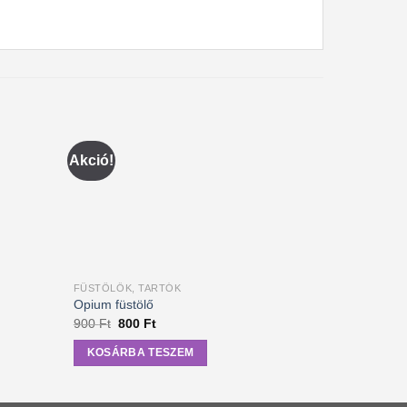
Akció!
FÜSTÖLŐK, TARTÓK
FÜSTÖLŐK,
Opium füstölő
Fém dobozos
Original
Current
900
Ft
800
Ft
400
Ft
price
price
was:
is:
KOSÁRBA TESZEM
KOSÁRB
900 Ft.
800 Ft.