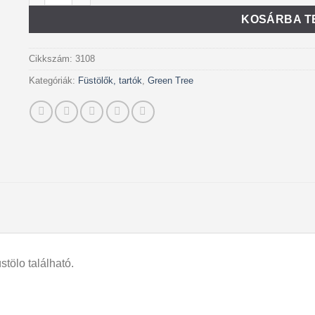
KOSÁRBA T
Cikkszám:
3108
Kategóriák:
Füstölők, tartók
,
Green Tree
ölo található.