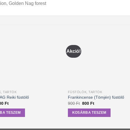
on, Golden Nag forest
Akció!
, TARTÓK
FÜSTÖLŐK, TARTÓK
G Reiki füstölő
Frankincense (Tömjén) füstölő
iginal
Current
Original
Current
00
Ft
900
Ft
800
Ft
ice
price
price
price
as:
is:
was:
is:
BA TESZEM
KOSÁRBA TESZEM
0 Ft.
800 Ft.
900 Ft.
800 Ft.