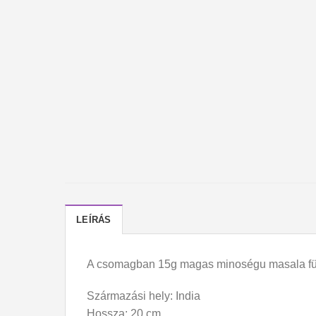
LEÍRÁS
A csomagban 15g magas minoségu masala füst
Származási hely: India
Hossza: 20 cm