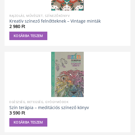
RAJZOLÁS, MŰVÉSZET, SZÍNEZŐKÖNYV
Kreatív színező felnőtteknek – Vintage minták
2 980
Ft
KOSÁRBA TESZEM
EGÉSZSÉG, BETEGSÉG, GYÓGYMÓDOK
Szín terápia – meditációs színező könyv
3 590
Ft
KOSÁRBA TESZEM