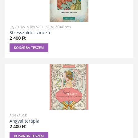
RAJZOLÁS, MŰVÉSZET, SZÍNEZŐKÖNYV
Stresszoldó színező
2 400
Ft
KOSÁRBA TESZEM
ANGYALOK
Angyal terápia
2 400
Ft
KOSÁRBA TESZEM