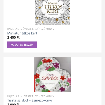
RAJZOLÁS, MŰVÉSZET, SZÍNEZŐKÖNYV
Miniatur titkos kert
2 400
Ft
KOSÁRBA TESZEM
RAJZOLÁS, MŰVÉSZET, SZÍNEZŐKÖNYV
Tiszta szívből – Színezőkönyv
2 900
Ft