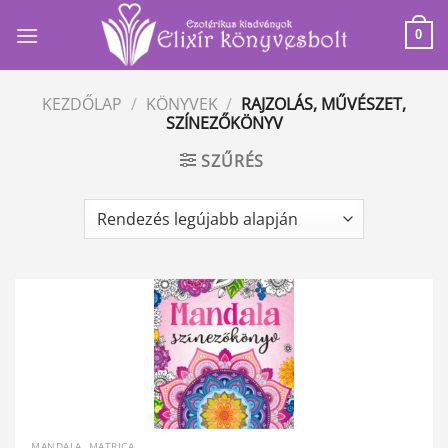
Skip
to
0
content
KEZDŐLAP
/
KÖNYVEK
/
RAJZOLÁS, MŰVÉSZET,
SZÍNEZŐKÖNYV
SZŰRÉS
MANDALA, MATRICA