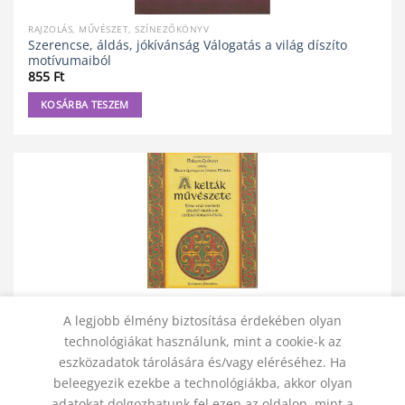
RAJZOLÁS, MŰVÉSZET, SZÍNEZŐKÖNYV
Szerencse, áldás, jókívánság Válogatás a világ díszíto
motívumaiból
855
Ft
KOSÁRBA TESZEM
RAJZOLÁS, MŰVÉSZET, SZÍNEZŐKÖNYV
A kelták muvészete
A legjobb élmény biztosítása érdekében olyan
1 890
Ft
technológiákat használunk, mint a cookie-k az
eszközadatok tárolására és/vagy eléréséhez. Ha
KOSÁRBA TESZEM
beleegyezik ezekbe a technológiákba, akkor olyan
adatokat dolgozhatunk fel ezen az oldalon, mint a