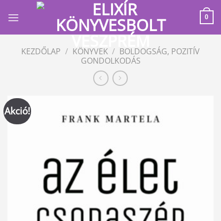
Skip
to
0
content
KEZDŐLAP
/
KÖNYVEK
/
BOLDOGSÁG, POZITÍV
GONDOLKODÁS
Akció!