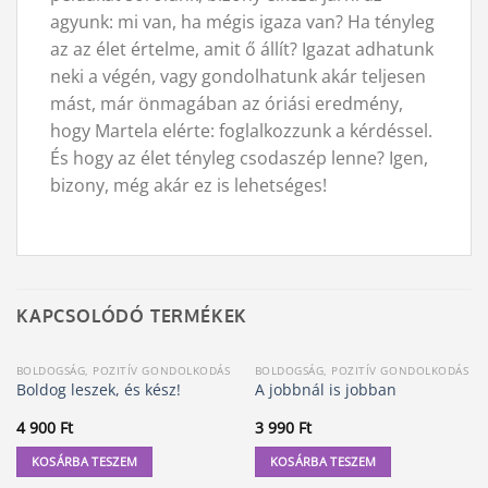
agyunk: mi van, ha mégis igaza van? Ha tényleg
az az élet értelme, amit ő állít? Igazat adhatunk
neki a végén, vagy gondolhatunk akár teljesen
mást, már önmagában az óriási eredmény,
hogy Martela elérte: foglalkozzunk a kérdéssel.
És hogy az élet tényleg csodaszép lenne? Igen,
bizony, még akár ez is lehetséges!
KAPCSOLÓDÓ TERMÉKEK
BOLDOGSÁG, POZITÍV GONDOLKODÁS
BOLDOGSÁG, POZITÍV GONDOLKODÁS
Boldog leszek, és kész!
A jobbnál is jobban
4 900
Ft
3 990
Ft
KOSÁRBA TESZEM
KOSÁRBA TESZEM