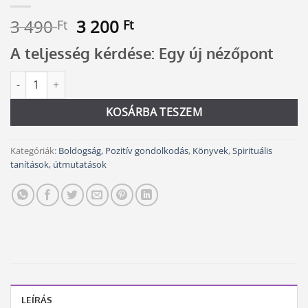
Original
Current
3 490
3 200
Ft
Ft
price
price
A teljesség kérdése: Egy új nézőpont
was:
is:
3
3
Az élet csodaszép mennyiség
Alternative:
490 Ft.
200 Ft.
KOSÁRBA TESZEM
Kategóriák:
Boldogság, Pozitív gondolkodás
,
Könyvek
,
Spirituális
tanítások, útmutatások
LEÍRÁS