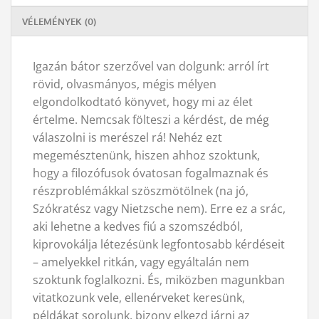
VÉLEMÉNYEK (0)
Igazán bátor szerzővel van dolgunk: arról írt
rövid, olvasmányos, mégis mélyen
elgondolkodtató könyvet, hogy mi az élet
értelme. Nemcsak fölteszi a kérdést, de még
válaszolni is merészel rá! Nehéz ezt
megemésztenünk, hiszen ahhoz szoktunk,
hogy a filozófusok óvatosan fogalmaznak és
részproblémákkal szöszmötölnek (na jó,
Szókratész vagy Nietzsche nem). Erre ez a srác,
aki lehetne a kedves fiú a szomszédból,
kiprovokálja létezésünk legfontosabb kérdéseit
– amelyekkel ritkán, vagy egyáltalán nem
szoktunk foglalkozni. És, miközben magunkban
vitatkozunk vele, ellenérveket keresünk,
példákat sorolunk, bizony elkezd járni az