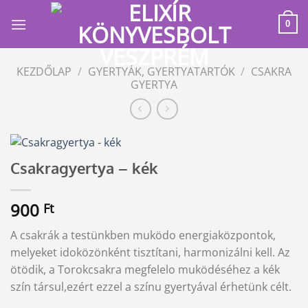
Skip
to
0
content
KEZDŐLAP
/
GYERTYÁK, GYERTYATARTÓK
/
CSAKRA
GYERTYA
Csakragyertya – kék
900
Ft
A csakrák a testünkben muködo energiaközpontok,
melyeket idoközönként tisztítani, harmonizálni kell. Az
ötödik, a Torokcsakra megfelelo muködéséhez a kék
szín társul,ezért ezzel a színu gyertyával érhetünk célt.