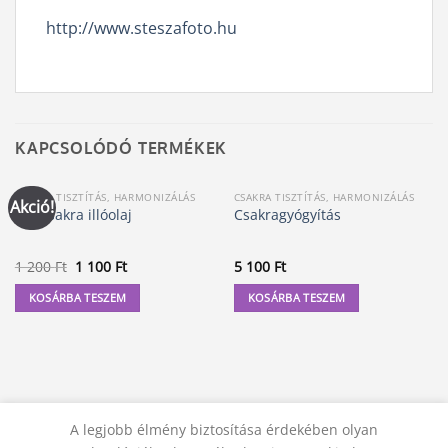
http://www.steszafoto.hu
KAPCSOLÓDÓ TERMÉKEK
CSAKRA TISZTÍTÁS, HARMONIZÁLÁS
CSAKRA TISZTÍTÁS, HARMONIZÁLÁS
Akció!
Szívcsakra illóolaj
Csakragyógyítás
Original
Current
1 200
Ft
1 100
Ft
5 100
Ft
price
price
was:
is:
KOSÁRBA TESZEM
KOSÁRBA TESZEM
1
1
200 Ft.
100 Ft.
A legjobb élmény biztosítása érdekében olyan