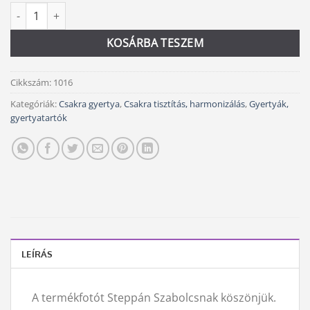
Csakragyertya - kék mennyiség
Alternative:
KOSÁRBA TESZEM
Cikkszám:
1016
Kategóriák:
Csakra gyertya
,
Csakra tisztítás, harmonizálás
,
Gyertyák,
gyertyatartók
LEÍRÁS
A termékfotót Steppán Szabolcsnak köszönjük.