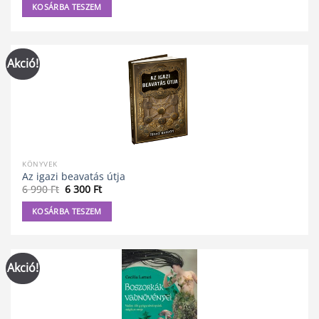
was:
is:
KOSÁRBA TESZEM
5
5
200 Ft.
000 Ft.
Akció!
KÖNYVEK
Az igazi beavatás útja
Original
Current
6 990
Ft
6 300
Ft
price
price
was:
is:
KOSÁRBA TESZEM
6
6
990 Ft.
300 Ft.
Akció!