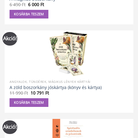
Original
Current
6 490
Ft
6 000
Ft
price
price
was:
is:
KOSÁRBA TESZEM
6
6
490 Ft.
000 Ft.
Akció!
ANGYALOK, TÜNDÉREK, MÁGIKUS LÉNYEK KÁRTYÁI
A zöld boszorkány jóskártya (könyv és kártya)
Original
Current
11 990
Ft
10 791
Ft
price
price
was:
is:
KOSÁRBA TESZEM
11
10
990 Ft.
791 Ft.
Akció!