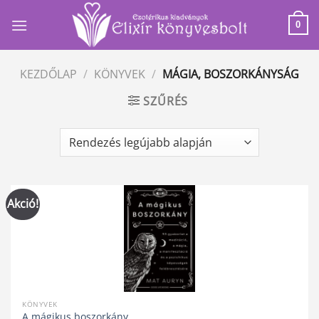
Skip
to
0
content
KEZDŐLAP
/
KÖNYVEK
/
MÁGIA, BOSZORKÁNYSÁG
SZŰRÉS
Akció!
KÖNYVEK
A mágikus boszorkány