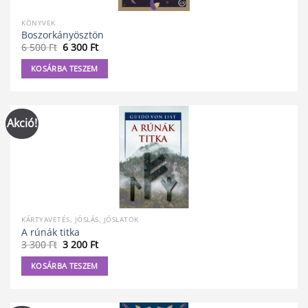
KÖNYVEK
Boszorkányösztön
Original
Current
6 500
Ft
6 300
Ft
price
price
was:
is:
KOSÁRBA TESZEM
6
6
500 Ft.
300 Ft.
Akció!
KÁRTYAVETÉS, JÓSLÁS, JÓSLATOK
A rúnák titka
Original
Current
3 300
Ft
3 200
Ft
price
price
was:
is:
KOSÁRBA TESZEM
3
3
300 Ft.
200 Ft.