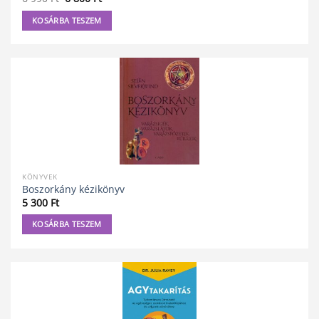
price
price
was:
is:
KOSÁRBA TESZEM
6
6
990 Ft.
800 Ft.
KÖNYVEK
Boszorkány kézikönyv
5 300
Ft
KOSÁRBA TESZEM