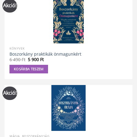
Akció!
KÖNYVEK
Boszorkány praktikák önmagunkért
Original
Current
6 490
Ft
5 900
Ft
price
price
was:
is:
KOSÁRBA TESZEM
6
5
490 Ft.
900 Ft.
Akció!
MÁGIA, BOSZORKÁNYSÁG