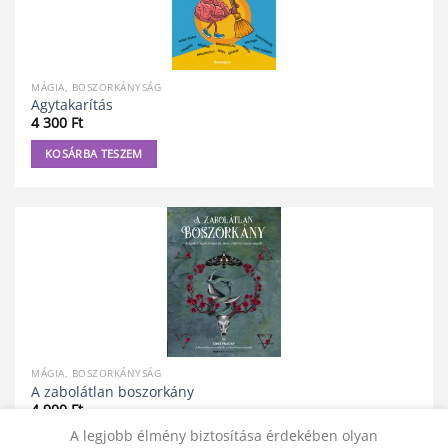
MÁGIA, BOSZORKÁNYSÁG
Agytakarítás
4 300
Ft
KOSÁRBA TESZEM
MÁGIA, BOSZORKÁNYSÁG
A zabolátlan boszorkány
4 900
Ft
A legjobb élmény biztosítása érdekében olyan
KOSÁRBA TESZEM