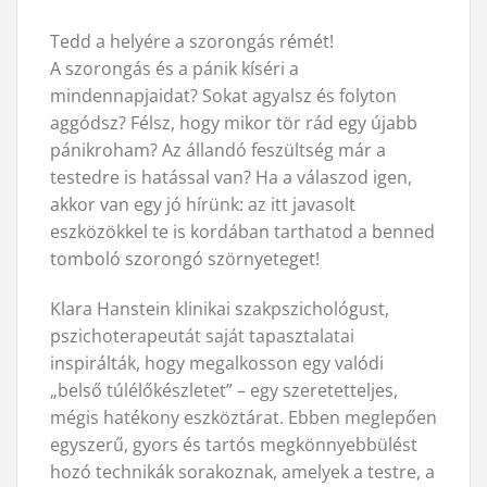
Tedd a helyére a szorongás rémét!
A szorongás és a pánik kíséri a
mindennapjaidat? Sokat agyalsz és folyton
aggódsz? Félsz, hogy mikor tör rád egy újabb
pánikroham? Az állandó feszültség már a
testedre is hatással van? Ha a válaszod igen,
akkor van egy jó hírünk: az itt javasolt
eszközökkel te is kordában tarthatod a benned
tomboló szorongó szörnyeteget!
Klara Hanstein klinikai szakpszichológust,
pszichoterapeutát saját tapasztalatai
inspirálták, hogy megalkosson egy valódi
„belső túlélőkészletet” – egy szeretetteljes,
mégis hatékony eszköztárat. Ebben meglepően
egyszerű, gyors és tartós megkönnyebbülést
hozó technikák sorakoznak, amelyek a testre, a