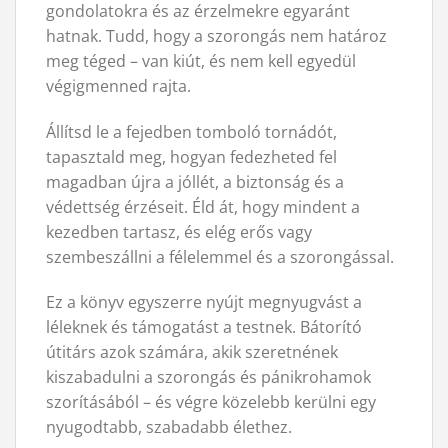
gondolatokra és az érzelmekre egyaránt
hatnak. Tudd, hogy a szorongás nem határoz
meg téged – van kiút, és nem kell egyedül
végigmenned rajta.
Állítsd le a fejedben tomboló tornádót,
tapasztald meg, hogyan fedezheted fel
magadban újra a jóllét, a biztonság és a
védettség érzéseit. Éld át, hogy mindent a
kezedben tartasz, és elég erős vagy
szembeszállni a félelemmel és a szorongással.
Ez a könyv egyszerre nyújt megnyugvást a
léleknek és támogatást a testnek. Bátorító
útitárs azok számára, akik szeretnének
kiszabadulni a szorongás és pánikrohamok
szorításából – és végre közelebb kerülni egy
nyugodtabb, szabadabb élethez.