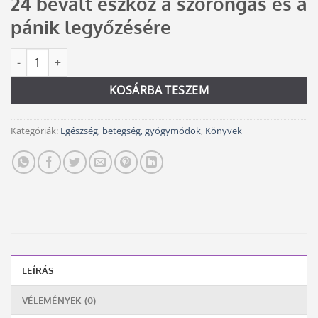
24 bevált eszköz a szorongás és a
was:
is:
3
3
pánik legyőzésére
490 Ft.
200 Ft.
Kedves szorongás, fogd már be! mennyiség
Alternative:
KOSÁRBA TESZEM
Kategóriák:
Egészség, betegség, gyógymódok
,
Könyvek
LEÍRÁS
VÉLEMÉNYEK (0)