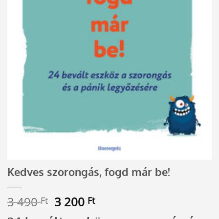
Kedves szorongás, fogd már be!
Original
Current
3 490
3 200
Ft
Ft
price
price