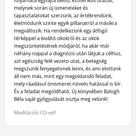
folyamata egyfajta belso, ezoterikus utazás,
melynek során új ismereteket és
tapasztalatokat szerzünk, az értékrendünk,
életmódunk szinte egyik pillanatról a másikra
megváltozik. Ha rendelkezünk egy átfogó
térképpel a kiváltó okokról és az okok
megszüntetésének módjáról, ha akár már
néhány nappal a diagnózis után látjuk a célhoz,
azt egészség felé vezeto utat, a betegség
megszunik fenyegetonek lenni, és ami elottünk
áll nem más, mint egy megoldandó feladat,
mely ráadásul önismeret-növelo hatással is bír.
És a feladat megoldható. Új könyvében Balogh
Béla saját gyógyulását osztja meg velünk!
Meditációs CD-vel!