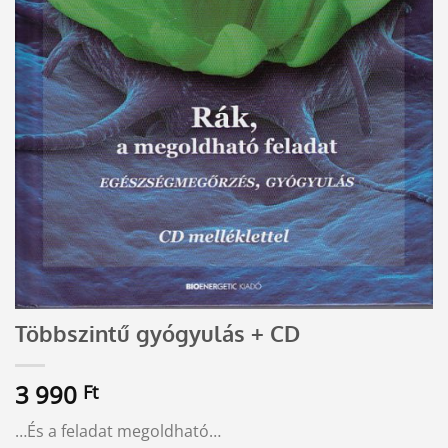
Többszintű gyógyulás + CD
3 990
Ft
…És a feladat megoldható…