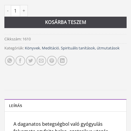
Többszintű gyógyulás + CD mennyiség
Alternative:
KOSÁRBA TESZEM
Cikkszám:
1610
Kategóriák:
Könyvek
,
Meditáció
,
Spirituális tanítások, útmutatások
LEÍRÁS
A daganatos betegségbol való gyógyulás