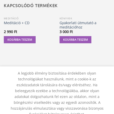
KAPCSOLÓDÓ TERMÉKEK
MEDITÁCIÓ
KÖNYVEK
Gyakorlati útmutató a
Meditáció + CD
meditációhoz
2 990
Ft
3 000
Ft
KOSÁRBA TESZEM
KOSÁRBA TESZEM
A legjobb élmény biztosítása érdekében olyan
technológiákat használunk, mint a cookie-k az
eszközadatok tárolására és/vagy eléréséhez. Ha
beleegyezik ezekbe a technológiákba, akkor olyan
adatokat dolgozhatunk fel ezen az oldalon, mint a
KAPCSOLAT
ADATVÉDELMI NYILATKOZAT
ÁSZF
JOGI NYILATKOZAT
SZÁLLÍTÁSI FELTÉTELEK
böngészési viselkedés vagy az egyedi azonosítók. A
ELÁLLÁS A SZERZŐDÉSTŐL
hozzájárulás elmulasztása vagy visszavonása bizonyos
© 2012 - 2026 Trigon 9000 Kft.