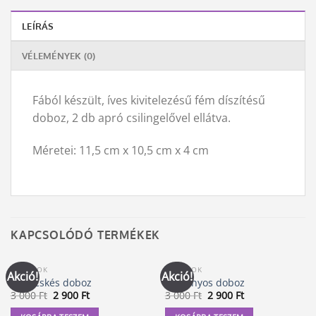
LEÍRÁS
VÉLEMÉNYEK (0)
Fából készült, íves kivitelezésű fém díszítésű
doboz, 2 db apró csilingelővel ellátva.
Méretei: 11,5 cm x 10,5 cm x 4 cm
KAPCSOLÓDÓ TERMÉKEK
DOBOZOK
DOBOZOK
Akció!
Akció!
Szívecskés doboz
Sárkányos doboz
Original
Current
Original
Current
3 000
Ft
2 900
Ft
3 000
Ft
2 900
Ft
price
price
price
price
was:
is:
was:
is: