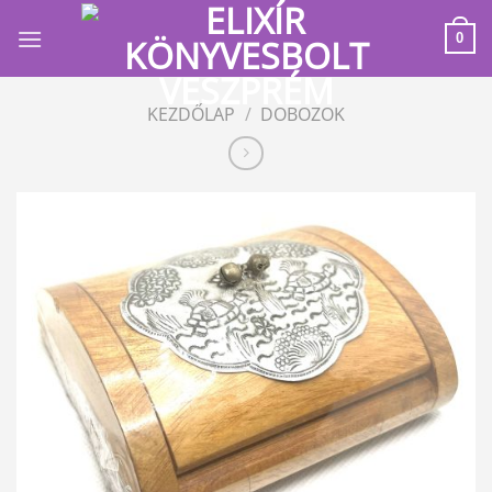
Skip
to
0
content
KEZDŐLAP
/
DOBOZOK