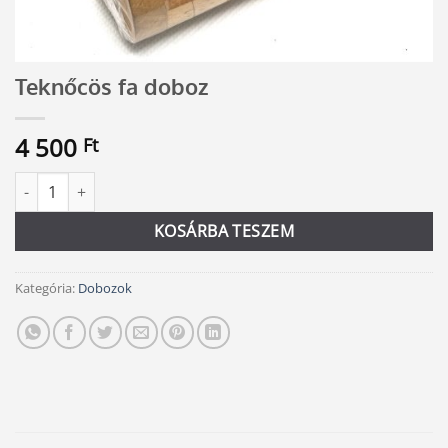
Teknőcös fa doboz
4 500
Ft
Teknőcös fa doboz mennyiség
Alternative:
KOSÁRBA TESZEM
Kategória:
Dobozok