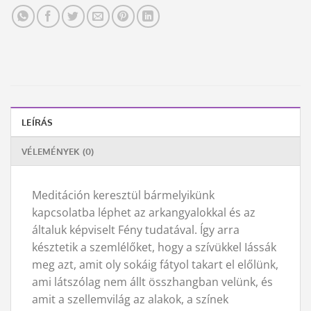
LEÍRÁS
VÉLEMÉNYEK (0)
Meditáción keresztül bármelyikünk
kapcsolatba léphet az arkangyalokkal és az
általuk képviselt Fény tudatával. Így arra
késztetik a szemlélőket, hogy a szívükkel Iássák
meg azt, amit oly sokáig fátyol takart el előlünk,
ami látszólag nem állt összhangban velünk, és
amit a szellemvilág az alakok, a színek