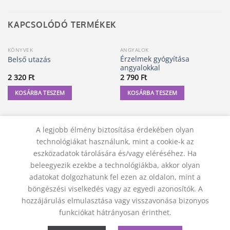
KAPCSOLÓDÓ TERMÉKEK
KÖNYVEK
ANGYALOK
Érzelmek gyógyítása
Belső utazás
angyalokkal
2 320
Ft
2 790
Ft
KOSÁRBA TESZEM
KOSÁRBA TESZEM
A legjobb élmény biztosítása érdekében olyan
technológiákat használunk, mint a cookie-k az
eszközadatok tárolására és/vagy eléréséhez. Ha
beleegyezik ezekbe a technológiákba, akkor olyan
adatokat dolgozhatunk fel ezen az oldalon, mint a
böngészési viselkedés vagy az egyedi azonosítók. A
hozzájárulás elmulasztása vagy visszavonása bizonyos
KAPCSOLAT
ADATVÉDELMI NYILATKOZAT
ÁSZF
funkciókat hátrányosan érinthet.
JOGI NYILATKOZAT
SZÁLLÍTÁSI FELTÉTELEK
ELÁLLÁS A SZERZŐDÉSTŐL