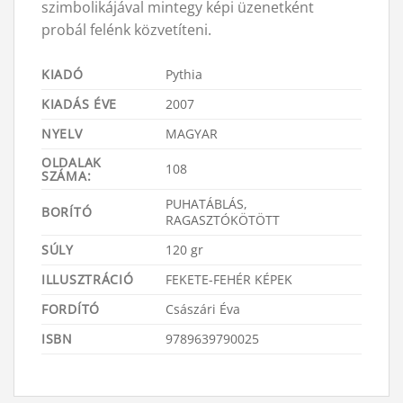
szimbolikájával mintegy képi üzenetként
probál felénk közvetíteni.
KIADÓ
Pythia
KIADÁS ÉVE
2007
NYELV
MAGYAR
OLDALAK
108
SZÁMA:
PUHATÁBLÁS,
BORÍTÓ
RAGASZTÓKÖTÖTT
SÚLY
120 gr
ILLUSZTRÁCIÓ
FEKETE-FEHÉR KÉPEK
FORDÍTÓ
Császári Éva
ISBN
9789639790025