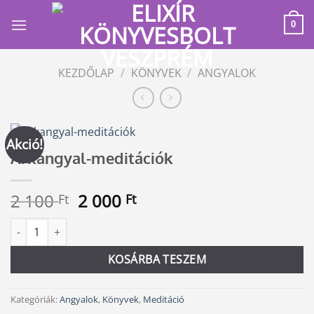
Skip
to
0
content
KEZDŐLAP
/
KÖNYVEK
/
ANGYALOK
Akció!
Arkangyal-meditációk
Original
Current
2 100
2 000
Ft
Ft
price
price
Arkangyal-meditációk mennyiség
Alternative:
was:
is:
2
2
KOSÁRBA TESZEM
100 Ft.
000 Ft.
Kategóriák:
Angyalok
,
Könyvek
,
Meditáció