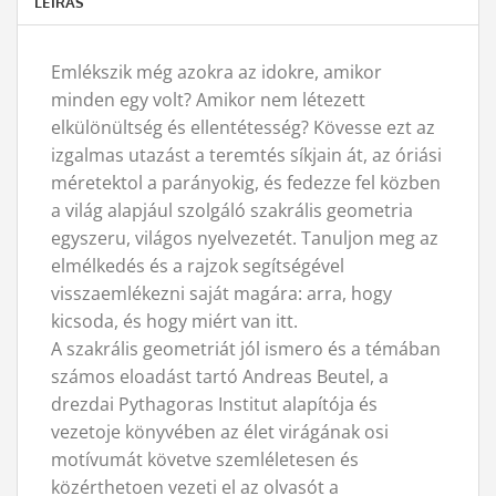
LEÍRÁS
Emlékszik még azokra az idokre, amikor
minden egy volt? Amikor nem létezett
elkülönültség és ellentétesség? Kövesse ezt az
izgalmas utazást a teremtés síkjain át, az óriási
méretektol a parányokig, és fedezze fel közben
a világ alapjául szolgáló szakrális geometria
egyszeru, világos nyelvezetét. Tanuljon meg az
elmélkedés és a rajzok segítségével
visszaemlékezni saját magára: arra, hogy
kicsoda, és hogy miért van itt.
A szakrális geometriát jól ismero és a témában
számos eloadást tartó Andreas Beutel, a
drezdai Pythagoras Institut alapítója és
vezetoje könyvében az élet virágának osi
motívumát követve szemléletesen és
közérthetoen vezeti el az olvasót a