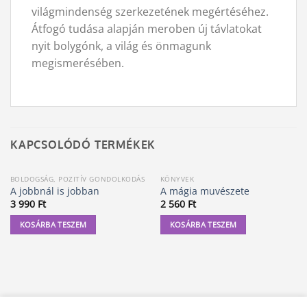
világmindenség szerkezetének megértéséhez.
Átfogó tudása alapján meroben új távlatokat
nyit bolygónk, a világ és önmagunk
megismerésében.
KAPCSOLÓDÓ TERMÉKEK
BOLDOGSÁG, POZITÍV GONDOLKODÁS
KÖNYVEK
A jobbnál is jobban
A mágia muvészete
3 990
Ft
2 560
Ft
KOSÁRBA TESZEM
KOSÁRBA TESZEM