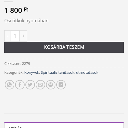
1 800
Ft
Osi titkok nyomában
Az élet virága benned él! mennyiség
Alternative:
KOSÁRBA TESZEM
Cikkszám:
2279
Kategóriák:
Könyvek
,
Spirituális tanítások, útmutatások