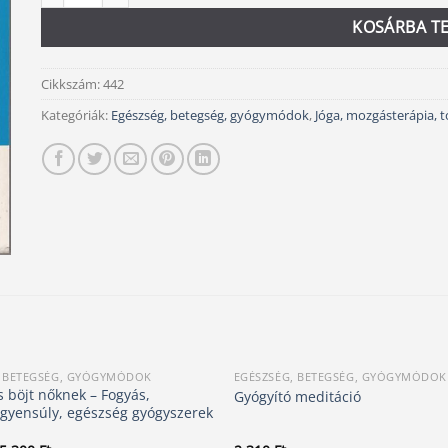
KOSÁRBA T
Cikkszám:
442
Kategóriák:
Egészség, betegség, gyógymódok
,
Jóga, mozgásterápia, 
, BETEGSÉG, GYÓGYMÓDOK
EGÉSZSÉG, BETEGSÉG, GYÓGYMÓDOK
s böjt nőknek – Fogyás,
Gyógyító meditáció
yensúly, egészség gyógyszerek