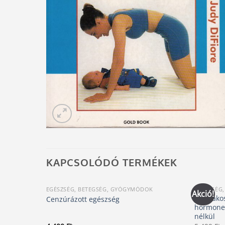
KAPCSOLÓDÓ TERMÉKEK
EGÉSZSÉG, BETEGSÉG, GYÓGYMÓDOK
EGÉSZSÉG
Akció!
Időszako
Cenzúrázott egészség
hormoneg
nélkül