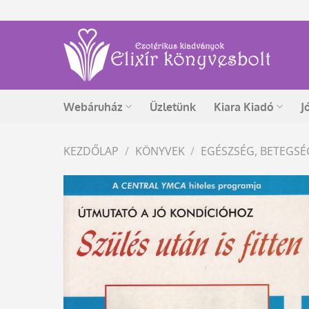
Skip
to
content
Webáruház
Üzletünk
Kiara Kiadó
J
KEZDŐLAP
/
KÖNYVEK
/
EGÉSZSÉG, BETEGS