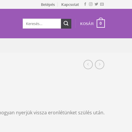
Belépés
Kapcsolat
Keresés
0
KOSÁR
a
következőre:
ogyan nyerjük vissza eronlétünket szülés után.