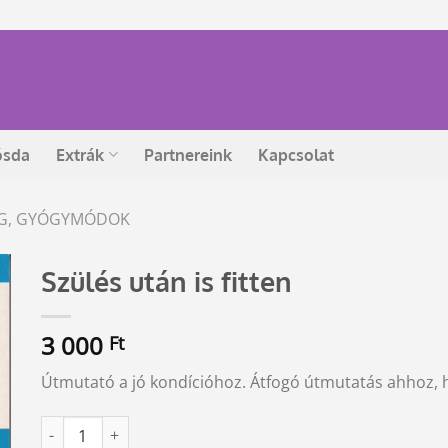
ósda
Extrák
Partnereink
Kapcsolat
ÉG, GYÓGYMÓDOK
Szülés után is fitten
3 000
Ft
Útmutató a jó kondícióhoz. Átfogó útmutatás ahhoz, h
Szülés után is fitten mennyiség
Alternative: