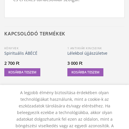
KAPCSOLÓDÓ TERMÉKEK
KÖNYVEK
1 ANTIKVÁR KINCSEINK
Spirituális ÁBÉCÉ
Lélekbol újjászületve
2 700
Ft
3 000
Ft
KOSÁRBA TESZEM
KOSÁRBA TESZEM
A legjobb élmény biztosítása érdekében olyan
technológiákat használunk, mint a cookie-k az
eszközadatok tárolására és/vagy eléréséhez. Ha
beleegyezik ezekbe a technológiákba, akkor olyan
adatokat dolgozhatunk fel ezen az oldalon, mint a
böngészési viselkedés vagy az egyedi azonosítók. A