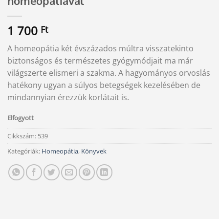
homeopátiával
1 700
Ft
A homeopátia két évszázados múltra visszatekinto
biztonságos és természetes gyógymódjait ma már
világszerte elismeri a szakma. A hagyományos orvoslás
hatékony ugyan a súlyos betegségek kezelésében de
mindannyian érezzük korlátait is.
Elfogyott
Cikkszám:
539
Kategóriák:
Homeopátia
,
Könyvek