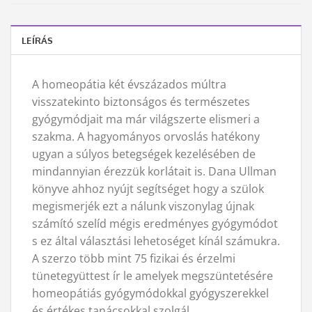
LEÍRÁS
A homeopátia két évszázados múltra
visszatekinto biztonságos és természetes
gyógymódjait ma már világszerte elismeri a
szakma. A hagyományos orvoslás hatékony
ugyan a súlyos betegségek kezelésében de
mindannyian érezzük korlátait is. Dana Ullman
könyve ahhoz nyújt segítséget hogy a szülok
megismerjék ezt a nálunk viszonylag újnak
számító szelíd mégis eredményes gyógymódot
s ez által választási lehetoséget kínál számukra.
A szerzo több mint 75 fizikai és érzelmi
tünetegyüttest ír le amelyek megszüntetésére
homeopátiás gyógymódokkal gyógyszerekkel
és értékes tanácsokkal szolgál.