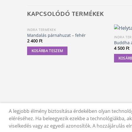
KAPCSOLÓDÓ TERMÉKEK
INDRA TERMÉKEK
Mandalás párnahuzat – fehér
INDRA TE
2 400
Ft
Buddha á
4 500
Ft
KOSÁRBA TESZEM
KOSÁRB
A legjobb élmény biztosítása érdekében olyan technológ
KAPCSOLAT
ADATVÉDELMI NYILATKOZAT
ÁSZF
JOGI
eléréséhez. Ha beleegyezik ezekbe a technológiákba, ak
viselkedés vagy az egyedi azonosítók. A hozzájárulás e
© 2012 - 2026 Trigon 9000 Kft.