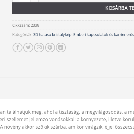
KOSÁRBA T
Cikkszám:
2338
Kategóriák:
3D hatású kristálykép
,
Emberi kapcsolatok és karrier erős
kban találhatjuk meg, ahol a tisztaság, a megvilágosodás, a 
 szellemet jellemzo vonásokkal: a környezete, illetve körü
A növény akkor szökik szárba, amikor virágzik, éjjel összecsu