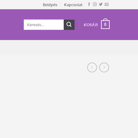
Belépés
Kapcsolat
Keresés
0
KOSÁR
a
következőre: