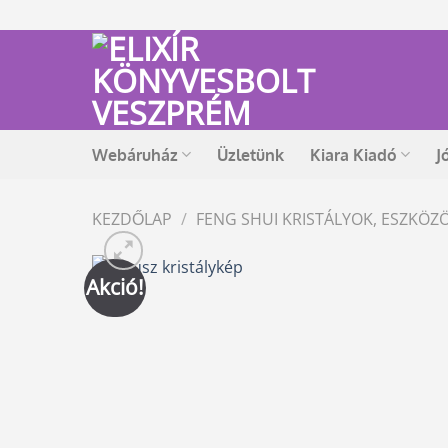
Skip
to
content
Webáruház
Üzletünk
Kiara Kiadó
J
KEZDŐLAP
/
FENG SHUI KRISTÁLYOK, ESZKÖZ
Akció!