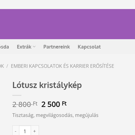
ósda
Extrák
Partnereink
Kapcsolat
ÖK
/
EMBERI KAPCSOLATOK ÉS KARRIER ERŐSÍTÉSE
Lótusz kristálykép
Original
Current
2 800
2 500
Ft
Ft
price
price
Tisztaság, megvilágosodás, megújulás
was:
is:
2
2
Lótusz kristálykép mennyiség
Alternative:
800 Ft.
500 Ft.