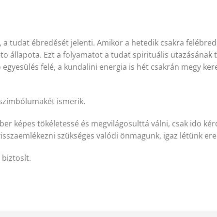
 a tudat ébredését jelenti. Amikor a hetedik csakra felébred
o állapota. Ezt a folyamatot a tudat spirituális utazásának t
 egyesülés felé, a kundalini energia is hét csakrán megy kere
szimbólumakét ismerik.
r képes tökéletessé és megvilágosulttá válni, csak ido kérd
ak visszaemlékezni szükséges valódi önmagunk, igaz létünk er
biztosít.