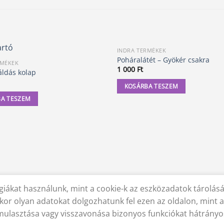
INDRA TERMÉKEK
Poháralátét – Gyökér csakra
RMÉKEK
1 000
Ft
ldás kolap
KOSÁRBA TESZEM
A TESZEM
iákat használunk, mint a cookie-k az eszközadatok tárolás
 NYILATKOZAT
SZÁLLÍTÁSI FELTÉTELEK
ELÁLLÁS A SZERZŐDÉSTŐL
kor olyan adatokat dolgozhatunk fel ezen az oldalon, mint 
lmulasztása vagy visszavonása bizonyos funkciókat hátrányo