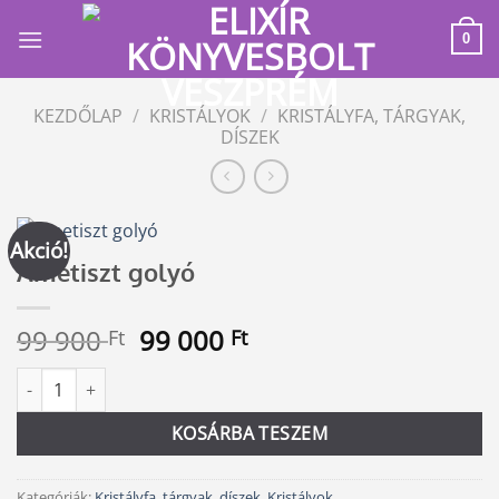
Skip
to
0
content
KEZDŐLAP
/
KRISTÁLYOK
/
KRISTÁLYFA, TÁRGYAK,
DÍSZEK
Akció!
Ametiszt golyó
Original
Current
99 900
99 000
Ft
Ft
price
price
Ametiszt golyó mennyiség
Alternative:
was:
is:
99
99
KOSÁRBA TESZEM
900 Ft.
000 Ft.
Kategóriák:
Kristályfa, tárgyak, díszek
,
Kristályok