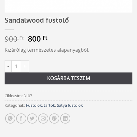
Sandalwood füstölő
Original
Current
900
800
Ft
Ft
price
price
Kizárólag természetes alapanyagból.
was:
is:
900 Ft.
800 Ft.
Sandalwood füstölő mennyiség
Alternative:
KOSÁRBA TESZEM
Cikkszám:
3107
Kategóriák:
Füstölők, tartók
,
Satya füstölők