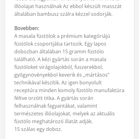
illóolajat használnak Az ebbol készült masszát
általában bambusz szálra kézzel sodorják.
Bovebben:
A masala füstölok a prémium kategóriájú
füstölok csoportjába tartozik. Egy lapos
dobozban általában 15 gramm füstölo
található. A kézi gyártás során a masala
füstöloket virágolajokból, fuszerekbol,
gyógynövényekbol keverik és „mártásos”
technikával készítik. Az igen bonyolult
receptúra minden komoly füstölo manufaktúra
féltve orzött titka. A gyártás során
felhasználnak fagyantákat, valamint
természetes illóolajokat, melyek az aktuális
füstölo meghatározó illatát adják.
15 szálas egy doboz.