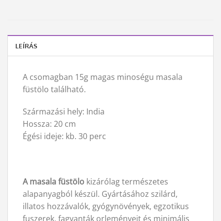
LEÍRÁS
A csomagban 15g magas minoségu masala
füstölo található.
Származási hely: India
Hossza: 20 cm
Égési ideje: kb. 30 perc
A masala füstölo
kizárólag természetes
alapanyagból készül. Gyártásához szilárd,
illatos hozzávalók, gyógynövények, egzotikus
fuszerek, fagyanták orleményeit és minimális