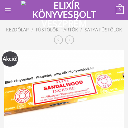
Skip
to
0
content
KEZDŐLAP
/
FÜSTÖLŐK, TARTÓK
/
SATYA FÜSTÖLŐK
Akció!