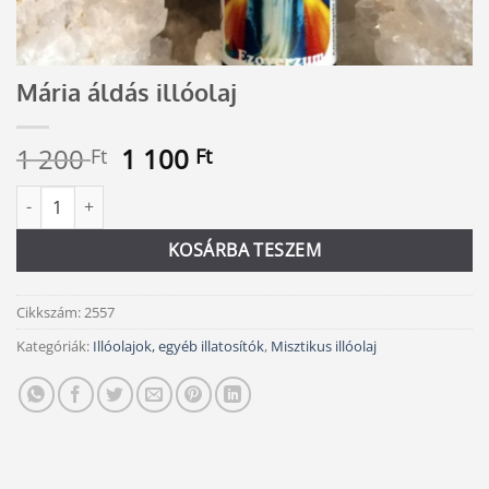
Mária áldás illóolaj
Original
Current
1 200
1 100
Ft
Ft
price
price
Mária áldás illóolaj mennyiség
Alternative:
was:
is:
1
1
KOSÁRBA TESZEM
200 Ft.
100 Ft.
Cikkszám:
2557
Kategóriák:
Illóolajok, egyéb illatosítók
,
Misztikus illóolaj