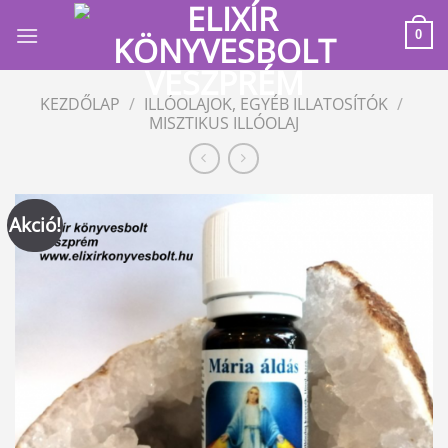
Skip
to
0
content
KEZDŐLAP
/
ILLÓOLAJOK, EGYÉB ILLATOSÍTÓK
/
MISZTIKUS ILLÓOLAJ
Akció!