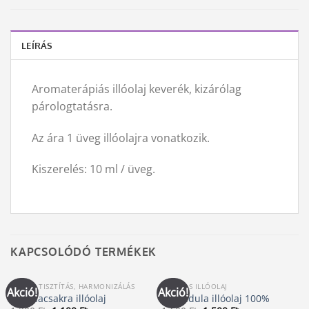
LEÍRÁS
Aromaterápiás illóolaj keverék, kizárólag
párologtatásra.
Az ára 1 üveg illóolajra vonatkozik.
Kiszerelés: 10 ml / üveg.
KAPCSOLÓDÓ TERMÉKEK
CSAKRA TISZTÍTÁS, HARMONIZÁLÁS
100%-OS ILLÓOLAJ
Akció!
Akció!
Koronacsakra illóolaj
Levendula illóolaj 100%