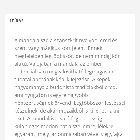
LEÍRÁS
A mandala szó a szanszkrit nyelvbol ered és
szent vagy mágikus kört jelent. Ennek
megfeleloen legtöbbször, de nem mindig kör
alakú. Valójában a mandala az ember
potenciálisan megvalósítható legmagasabb
tudatállapotának képi kifejezése. A képek
hagyománya a buddhista tradíciókból ered,
ami nyugaton is egyre nagyobb
népszeruségnek örvend. Legtöbbször festéssel
készülnek, de akár mozaikból is ki lehet rakni
oket. A mandalával való foglalatosság
különleges módon hat a szellemre, lélekre
egyaránt, mely ,ár önmagában véve is egyfajta