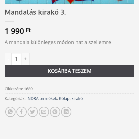
Mandalás kirakó 3.
1 990
Ft
A mandala különleges módon hat a szellemre
Mandalás kirakó 3. mennyiség
Alternative:
KOSÁRBA TESZEM
Cikkszám:
1689
Kategóriák:
INDRA termékek
,
Kőlap, kirakó