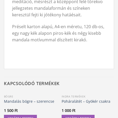
meditáció, mésrészt a középpont felé törekvo
jellegzetes mandalaformán és színeken
keresztül fejti ki jótékony hatáésait.
Préselt karton alapú, A4-en méretu, 120 db-os,
egy nagy kék alapon piros-kék és négy kisebb
mandala motívummal díszített kirakó.
KAPCSOLÓDÓ TERMÉKEK
BÖGRE
INDRA TERMÉKEK
Mandalás bögre – szerencse
Poháralátét – Gyökér csakra
1 500
Ft
1 000
Ft