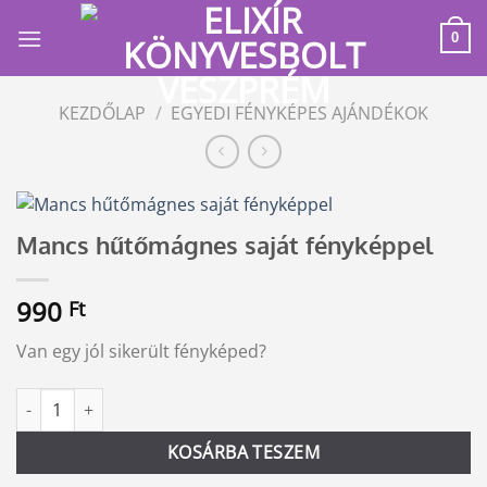
Skip
to
0
content
KEZDŐLAP
/
EGYEDI FÉNYKÉPES AJÁNDÉKOK
Mancs hűtőmágnes saját fényképpel
990
Ft
Van egy jól sikerült fényképed?
Mancs hűtőmágnes saját fényképpel mennyiség
Alternative:
KOSÁRBA TESZEM