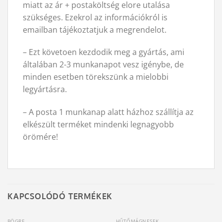
miatt az ár + postaköltség elore utalása
szükséges. Ezekrol az információkról is
emailban tájékoztatjuk a megrendelot.
– Ezt követoen kezdodik meg a gyártás, ami
általában 2-3 munkanapot vesz igénybe, de
minden esetben törekszünk a mielobbi
legyártásra.
– A posta 1 munkanap alatt házhoz szállítja az
elkészült terméket mindenki legnagyobb
örömére!
KAPCSOLÓDÓ TERMÉKEK
BÖGRE
HŰTŐMÁGNESEK