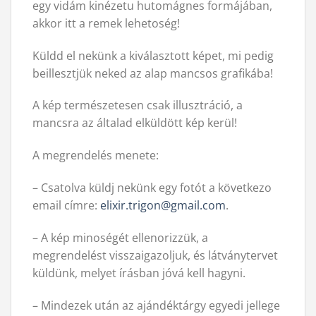
egy vidám kinézetu hutomágnes formájában,
akkor itt a remek lehetoség!
Küldd el nekünk a kiválasztott képet, mi pedig
beillesztjük neked az alap mancsos grafikába!
A kép természetesen csak illusztráció, a
mancsra az általad elküldött kép kerül!
A megrendelés menete:
– Csatolva küldj nekünk egy fotót a következo
email címre:
elixir.trigon@gmail.com
.
– A kép minoségét ellenorizzük, a
megrendelést visszaigazoljuk, és látványtervet
küldünk, melyet írásban jóvá kell hagyni.
– Mindezek után az ajándéktárgy egyedi jellege