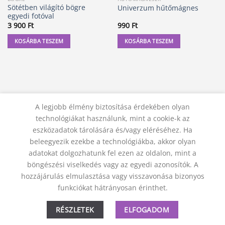
Sötétben világító bögre
Univerzum hűtőmágnes
egyedi fotóval
3 900
Ft
990
Ft
KOSÁRBA TESZEM
KOSÁRBA TESZEM
A legjobb élmény biztosítása érdekében olyan
technológiákat használunk, mint a cookie-k az
eszközadatok tárolására és/vagy eléréséhez. Ha
beleegyezik ezekbe a technológiákba, akkor olyan
adatokat dolgozhatunk fel ezen az oldalon, mint a
KAPCSOLAT
ADATVÉDELMI NYILATKOZAT
ÁSZF
JOGI NYILATKOZAT
SZÁLLÍTÁSI FELTÉTELEK
böngészési viselkedés vagy az egyedi azonosítók. A
ELÁLLÁS A SZERZŐDÉSTŐL
hozzájárulás elmulasztása vagy visszavonása bizonyos
© 2012 - 2026 Trigon 9000 Kft.
funkciókat hátrányosan érinthet.
RÉSZLETEK
ELFOGADOM