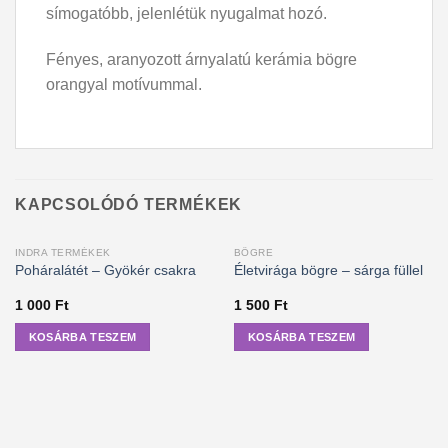
símogatóbb, jelenlétük nyugalmat hozó.
Fényes, aranyozott árnyalatú kerámia bögre
orangyal motívummal.
KAPCSOLÓDÓ TERMÉKEK
INDRA TERMÉKEK
BÖGRE
Poháralátét – Gyökér csakra
Életvirága bögre – sárga füllel
1 000
Ft
1 500
Ft
KOSÁRBA TESZEM
KOSÁRBA TESZEM