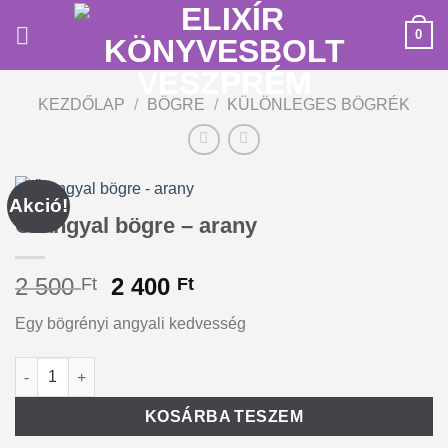
Skip
0
to
content
KEZDŐLAP
/
BÖGRE
/
KÜLÖNLEGES BÖGRÉK
Akció!
Őrangyal bögre – arany
Original
Current
2 500
2 400
Ft
Ft
price
price
Egy bögrényi angyali kedvesség
was:
is:
2
2
Őrangyal bögre - arany mennyiség
Alternative:
500 Ft.
400 Ft.
KOSÁRBA TESZEM