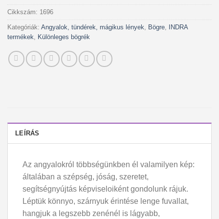
Cikkszám:
1696
Kategóriák:
Angyalok, tündérek, mágikus lények
,
Bögre
,
INDRA
termékek
,
Különleges bögrék
LEÍRÁS
Az angyalokról többségünkben él valamilyen kép:
általában a szépség, jóság, szeretet,
segítségnyújtás képviseloiként gondolunk rájuk.
Léptük könnyo, szárnyuk érintése lenge fuvallat,
hangjuk a legszebb zenénél is lágyabb,