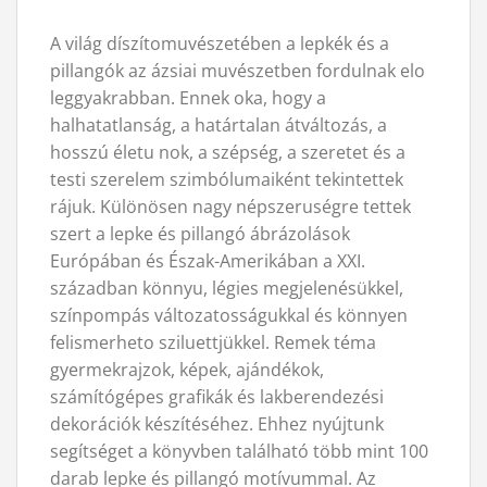
A világ díszítomuvészetében a lepkék és a
pillangók az ázsiai muvészetben fordulnak elo
leggyakrabban. Ennek oka, hogy a
halhatatlanság, a határtalan átváltozás, a
hosszú életu nok, a szépség, a szeretet és a
testi szerelem szimbólumaiként tekintettek
rájuk. Különösen nagy népszeruségre tettek
szert a lepke és pillangó ábrázolások
Európában és Észak-Amerikában a XXI.
században könnyu, légies megjelenésükkel,
színpompás változatosságukkal és könnyen
felismerheto sziluettjükkel. Remek téma
gyermekrajzok, képek, ajándékok,
számítógépes grafikák és lakberendezési
dekorációk készítéséhez. Ehhez nyújtunk
segítséget a könyvben található több mint 100
darab lepke és pillangó motívummal. Az