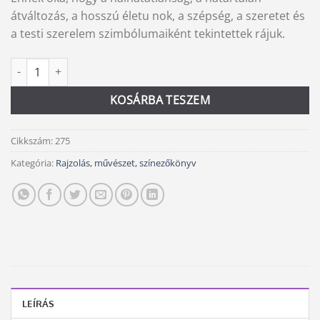
átváltozás, a hosszú életu nok, a szépség, a szeretet és
a testi szerelem szimbólumaiként tekintettek rájuk.
Válogatás a világ lepkés és pillangós díszítő motívumaiból menn
Alternative:
KOSÁRBA TESZEM
Cikkszám:
275
Kategória:
Rajzolás, művészet, színezőkönyv
LEÍRÁS