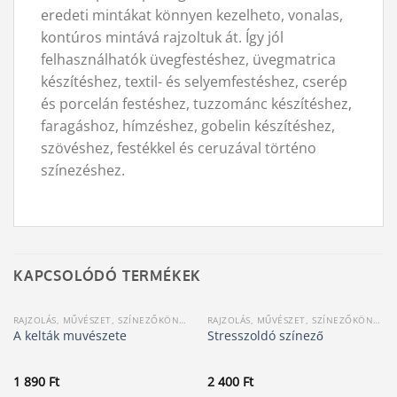
eredeti mintákat könnyen kezelheto, vonalas,
kontúros mintává rajzoltuk át. Így jól
felhasználhatók üvegfestéshez, üvegmatrica
készítéshez, textil- és selyemfestéshez, cserép
és porcelán festéshez, tuzzománc készítéshez,
faragáshoz, hímzéshez, gobelin készítéshez,
szövéshez, festékkel és ceruzával történo
színezéshez.
KAPCSOLÓDÓ TERMÉKEK
RAJZOLÁS, MŰVÉSZET, SZÍNEZŐKÖNYV
RAJZOLÁS, MŰVÉSZET, SZÍNEZŐKÖNYV
A kelták muvészete
Stresszoldó színező
1 890
Ft
2 400
Ft