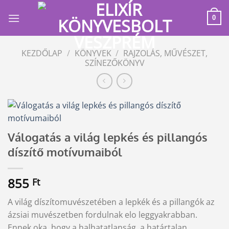
Skip
to
0
content
KEZDŐLAP
/
KÖNYVEK
/
RAJZOLÁS, MŰVÉSZET,
SZÍNEZŐKÖNYV
Válogatás a világ lepkés és pillangós
díszítő motívumaiból
855
Ft
A világ díszítomuvészetében a lepkék és a pillangók az
ázsiai muvészetben fordulnak elo leggyakrabban.
Ennek oka, hogy a halhatatlanság, a határtalan