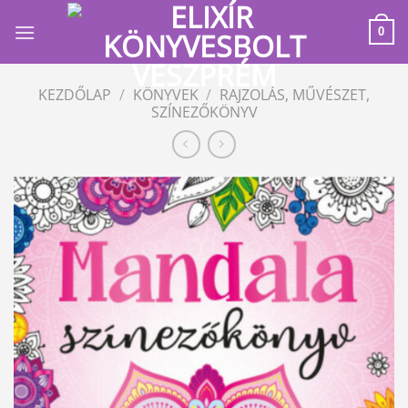
Skip
to
0
content
KEZDŐLAP
/
KÖNYVEK
/
RAJZOLÁS, MŰVÉSZET,
SZÍNEZŐKÖNYV