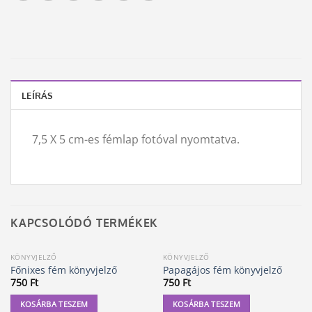
LEÍRÁS
7,5 X 5 cm-es fémlap fotóval nyomtatva.
KAPCSOLÓDÓ TERMÉKEK
KÖNYVJELZŐ
KÖNYVJELZŐ
Főnixes fém könyvjelző
Papagájos fém könyvjelző
750
Ft
750
Ft
KOSÁRBA TESZEM
KOSÁRBA TESZEM