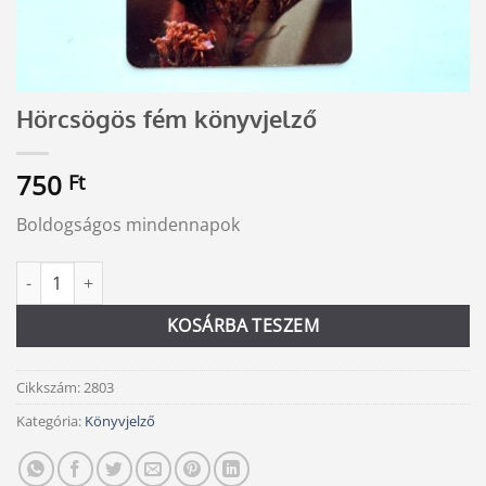
Hörcsögös fém könyvjelző
750
Ft
Boldogságos mindennapok
Hörcsögös fém könyvjelző mennyiség
Alternative:
KOSÁRBA TESZEM
Cikkszám:
2803
Kategória:
Könyvjelző