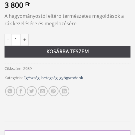
3 800
Ft
A hagyományostól eltéro természetes megoldások a
rák kezelésére és megelozésére
A rák gyógyulásának újabb lehetőségei mennyiség
Alternative:
KOSÁRBA TESZEM
Cikkszám:
2939
Kategória:
Egészség, betegség, gyógymódok