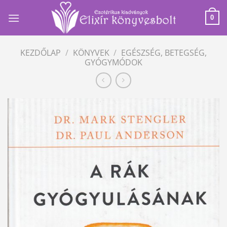
Skip
to
0
content
KEZDŐLAP
/
KÖNYVEK
/
EGÉSZSÉG, BETEGSÉG,
GYÓGYMÓDOK