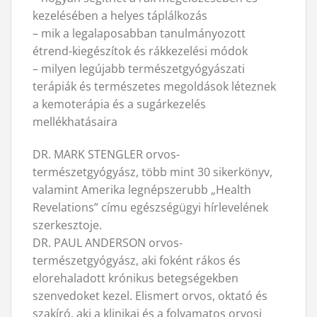
kezelésében a helyes táplálkozás
– mik a legalaposabban tanulmányozott
étrend-kiegészítok és rákkezelési módok
– milyen legújabb természetgyógyászati
terápiák és természetes megoldások léteznek
a kemoterápia és a sugárkezelés
mellékhatásaira
DR. MARK STENGLER orvos-
természetgyógyász, több mint 30 sikerkönyv,
valamint Amerika legnépszerubb „Health
Revelations” címu egészségügyi hírlevelének
szerkesztoje.
DR. PAUL ANDERSON orvos-
természetgyógyász, aki foként rákos és
elorehaladott krónikus betegségekben
szenvedoket kezel. Elismert orvos, oktató és
szakíró, aki a klinikai és a folyamatos orvosi