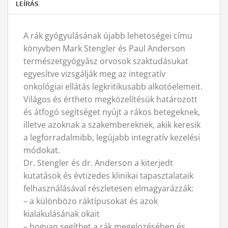
LEÍRÁS
A rák gyógyulásának újabb lehetoségei címu
könyvben Mark Stengler és Paul Anderson
természetgyógyász orvosok szaktudásukat
egyesítve vizsgálják meg az integratív
onkológiai ellátás legkritikusabb alkotóelemeit.
Világos és értheto megközelítésük határozott
és átfogó segítséget nyújt a rákos betegeknek,
illetve azoknak a szakembereknek, akik keresik
a legforradalmibb, legújabb integratív kezelési
módokat.
Dr. Stengler és dr. Anderson a kiterjedt
kutatások és évtizedes klinikai tapasztalataik
felhasználásával részletesen elmagyarázzák:
– a különbözo ráktípusokat és azok
kialakulásának okait
– hogyan segíthet a rák megelozésében és