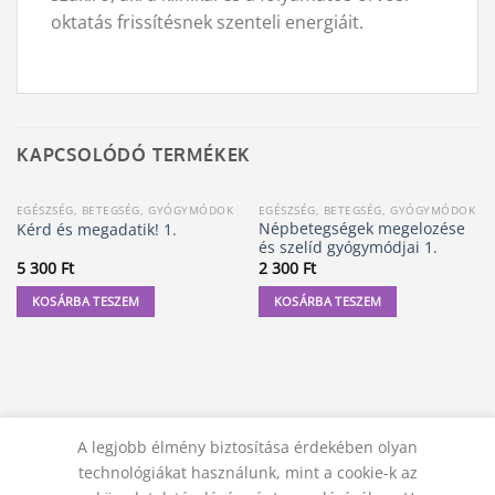
oktatás frissítésnek szenteli energiáit.
KAPCSOLÓDÓ TERMÉKEK
EGÉSZSÉG, BETEGSÉG, GYÓGYMÓDOK
EGÉSZSÉG, BETEGSÉG, GYÓGYMÓDOK
Népbetegségek megelozése
Kérd és megadatik! 1.
és szelíd gyógymódjai 1.
5 300
Ft
2 300
Ft
KOSÁRBA TESZEM
KOSÁRBA TESZEM
A legjobb élmény biztosítása érdekében olyan
technológiákat használunk, mint a cookie-k az