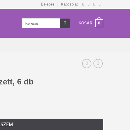
Belépés
Kapcsolat
Keresés
0
KOSÁR
a
következőre:
ett, 6 db
ESZEM