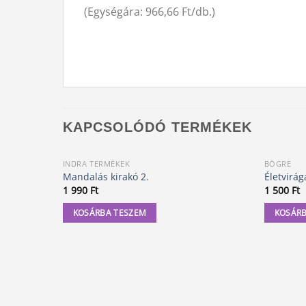
(Egységára: 966,66 Ft/db.)
KAPCSOLÓDÓ TERMÉKEK
INDRA TERMÉKEK
BÖGRE
Mandalás kirakó 2.
Életvirág
1 990
Ft
1 500
Ft
KOSÁRBA TESZEM
KOSÁRB