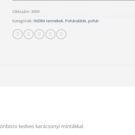
Cikkszám:
3009
Kategóriák:
INDRA termékek
,
Poháralátét, pohár
lönbözo kedves karácsonyi mintákkal.