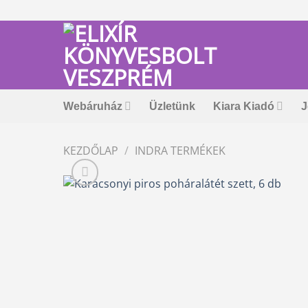
Skip
to
content
Webáruház
Üzletünk
Kiara Kiadó
J
KEZDŐLAP
/
INDRA TERMÉKEK