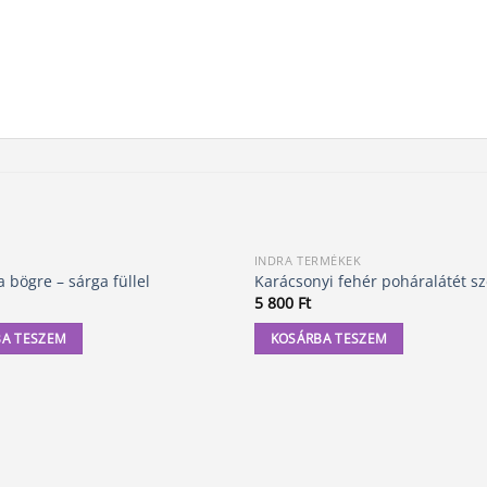
INDRA TERMÉKEK
a bögre – sárga füllel
Karácsonyi fehér poháralátét sz
5 800
Ft
A TESZEM
KOSÁRBA TESZEM