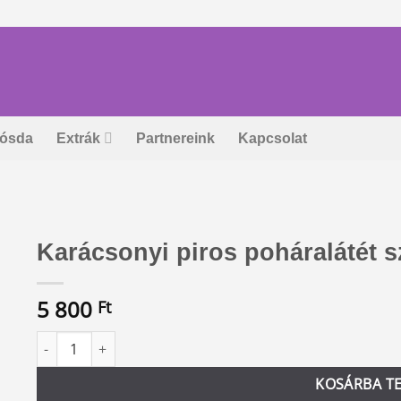
ósda
Extrák
Partnereink
Kapcsolat
Karácsonyi piros poháralátét sz
5 800
Ft
Karácsonyi piros poháralátét szett, 6 db mennyiség
Alternative:
KOSÁRBA T