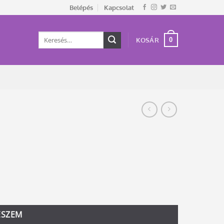
Belépés
Kapcsolat
Keresés
0
KOSÁR
a
következőre:
ESZEM