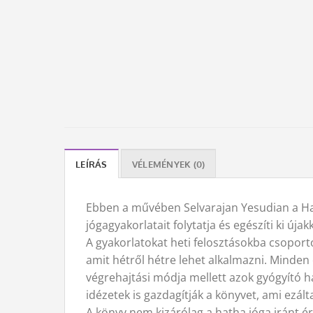
LEÍRÁS
VÉLEMÉNYEK (0)
Ebben a művében Selvarajan Yesudian a Haic
jógagyakorlatait folytatja és egészíti ki újakk
A gyakorlatokat heti felosztásokba csoport
amit hétről hétre lehet alkalmazni. Minden e
végrehajtási módja mellett azok gyógyító ha
idézetek is gazdagítják a könyvet, ami ezált
A könyv nem kizárólag a hatha jóga iránt é