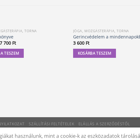
ZGÁSTERÁPIA, TORNA
JÓGA, MOZGÁSTERÁPIA, TORNA
könyve
Gerincvédelem a mindennapok
Original
Current
7 700
Ft
3 600
Ft
price
price
was:
is:
A TESZEM
KOSÁRBA TESZEM
7
7
900 Ft.
700 Ft.
 NYILATKOZAT
SZÁLLÍTÁSI FELTÉTELEK
ELÁLLÁS A SZERZŐDÉSTŐL
iákat használunk, mint a cookie-k az eszközadatok tárolás