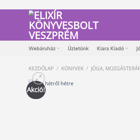
Skip
to
content
Webáruház
Üzletünk
Kiara Kiadó
J
KEZDŐLAP
/
KÖNYVEK
/
JÓGA, MOZGÁSTERÁP
Akció!