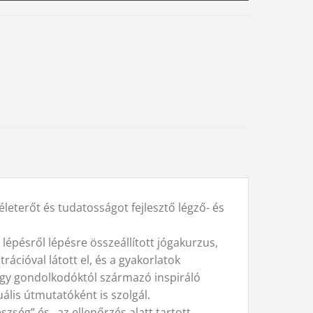
leterőt és tudatosságot fejlesztő légző- és
épésről lépésre összeállított jógakurzus,
rációval látott el, és a gyakorlatok
 nagy gondolkodóktól származó inspiráló
uális útmutatóként is szolgál.
ség” és „az ellenőrzés alatt tartott