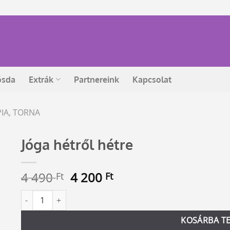
ósda
Extrák
Partnereink
Kapcsolat
IA, TORNA
Jóga hétről hétre
Original
Current
4 490
4 200
Ft
Ft
price
price
Jóga hétről hétre mennyiség
Alternative:
was:
is:
4
4
KOSÁRBA T
490 Ft.
200 Ft.