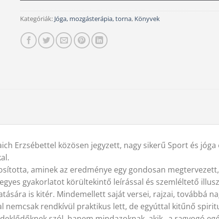
Kategóriák:
Jóga, mozgásterápia, torna
,
Könyvek
h Erzsébettel közösen jegyzett, nagy sikerű Sport és jóga é
al.
osította, aminek az eredménye egy gondosan megtervezett, l
gyes gyakorlatot körültekintő leírással és szemléltető illuszt
tására is kitér. Mindemellett saját versei, rajzai, továbbá
al nemcsak rendkívül praktikus lett, de egyúttal kitűnő spirit
rdeklődőknek szól, hanem mindazoknak, akik „a ragyogó egész