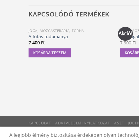
KAPCSOLÓDÓ TERMÉKEK
JÓGA, MOZGÁSTERÁPIA, TORNA
JÓGA, MO
Akció!
A futás tudománya
Nők jóga
7 400
Ft
7 900
Ft
KOSÁRBA TESZEM
KOSÁRB
KAPCSOLAT
ADATVÉDELMI NYILATKOZAT
ÁSZF
JOGI
© 2012 - 2026 Trigon 9000 Kft.
A legjobb élmény biztosítása érdekében olyan technológ