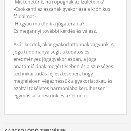
-Mit tehetünk, ha ropognak az ízületeink?
-Csökkenti az ászanák gyakorlása a krónikus
fájdalmat?
-Hogyan muködik a jógaterápia?
És megannyi további kérdés és válasz.
Akár kezdok, akár gyakorlottabbak vagyunk, A
jóga tudománya segít a tudatos és
eredményes jógagyakorlásban, a jóga
anatómiájának megértésében és a szükséges
technikai tudás fejlesztésében, hogy
megfeleloen végezhessük a gyakorlatokat, és
ezáltal tökéletes harmóniába kerülhessen
egymással a testünk és az elménk
KAPCSOLÓDÓ TERMÉKEK