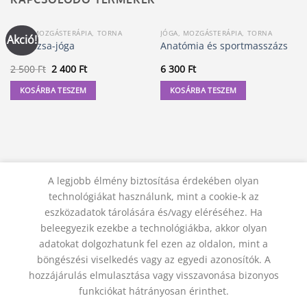
JÓGA, MOZGÁSTERÁPIA, TORNA
JÓGA, MOZGÁSTERÁPIA, TORNA
Akció!
A Rádzsa-jóga
Anatómia és sportmasszázs
Original
Current
2 500
Ft
2 400
Ft
6 300
Ft
price
price
was:
is:
KOSÁRBA TESZEM
KOSÁRBA TESZEM
2
2
500 Ft.
400 Ft.
A legjobb élmény biztosítása érdekében olyan
technológiákat használunk, mint a cookie-k az
eszközadatok tárolására és/vagy eléréséhez. Ha
beleegyezik ezekbe a technológiákba, akkor olyan
adatokat dolgozhatunk fel ezen az oldalon, mint a
KAPCSOLAT
ADATVÉDELMI NYILATKOZAT
ÁSZF
JOGI NYILATKOZAT
SZÁLLÍTÁSI FELTÉTELEK
böngészési viselkedés vagy az egyedi azonosítók. A
ELÁLLÁS A SZERZŐDÉSTŐL
hozzájárulás elmulasztása vagy visszavonása bizonyos
© 2012 - 2026 Trigon 9000 Kft.
funkciókat hátrányosan érinthet.