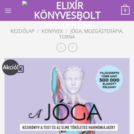
Skip
to
0
content
KEZDŐLAP
/
KÖNYVEK
/
JÓGA, MOZGÁSTERÁPIA,
TORNA
Akció!