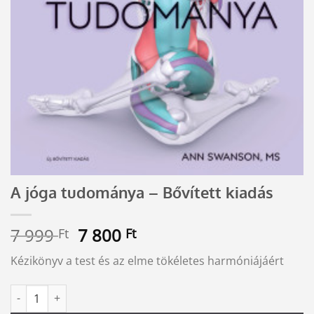
A jóga tudománya – Bővített kiadás
Original
Current
7 999
7 800
Ft
Ft
price
price
Kézikönyv a test és az elme tökéletes harmóniájáért
was:
is:
7
7
A jóga tudománya - Bővített kiadás mennyiség
Alternative:
999 Ft.
800 Ft.