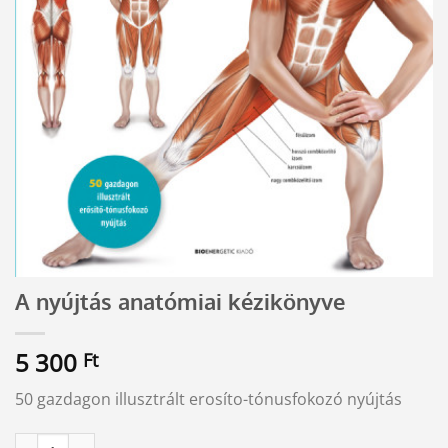
A nyújtás anatómiai kézikönyve
5 300
Ft
50 gazdagon illusztrált erosíto-tónusfokozó nyújtás
A nyújtás anatómiai kézikönyve mennyiség
Alternative: