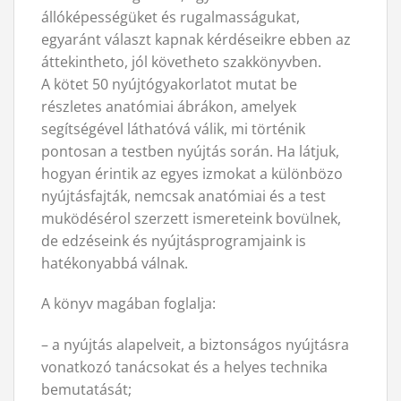
állóképességüket és rugalmasságukat,
egyaránt választ kapnak kérdéseikre ebben az
áttekintheto, jól követheto szakkönyvben.
A kötet 50 nyújtógyakorlatot mutat be
részletes anatómiai ábrákon, amelyek
segítségével láthatóvá válik, mi történik
pontosan a testben nyújtás során. Ha látjuk,
hogyan érintik az egyes izmokat a különbözo
nyújtásfajták, nemcsak anatómiai és a test
muködésérol szerzett ismereteink bovülnek,
de edzéseink és nyújtásprogramjaink is
hatékonyabbá válnak.
A könyv magában foglalja:
– a nyújtás alapelveit, a biztonságos nyújtásra
vonatkozó tanácsokat és a helyes technika
bemutatását;