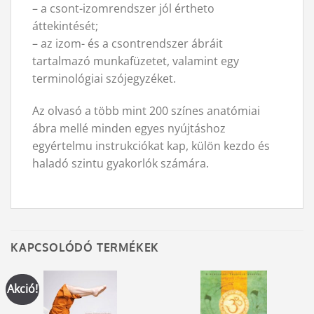
– a csont-izomrendszer jól értheto
áttekintését;
– az izom- és a csontrendszer ábráit
tartalmazó munkafüzetet, valamint egy
terminológiai szójegyzéket.
Az olvasó a több mint 200 színes anatómiai
ábra mellé minden egyes nyújtáshoz
egyértelmu instrukciókat kap, külön kezdo és
haladó szintu gyakorlók számára.
KAPCSOLÓDÓ TERMÉKEK
Akció!