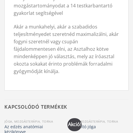
mozgástartományodat a 14 testkarbantartó
gyakorlat segítségével
Akár a munkahelyi, akár a szabadidos
teljesítményedet szeretnéd maximalizálni, akár
fogyni szeretnél vagy csupán
fájdalommentesen élni, az Asztalhoz kötve
mindenképpen jó választás, mely az íróasztal
okozta sokakat érinto problémák forradalmi
gyógymódját kínálja.
KAPCSOLÓDÓ TERMÉKEK
JÓGA, MOZGÁSTERÁPIA, TORNA
JÓGA, MOZGÁSTERÁPIA, TORNA
Akció!
Az edzés anatómiai
Gyógyító jóga
kézikönyve