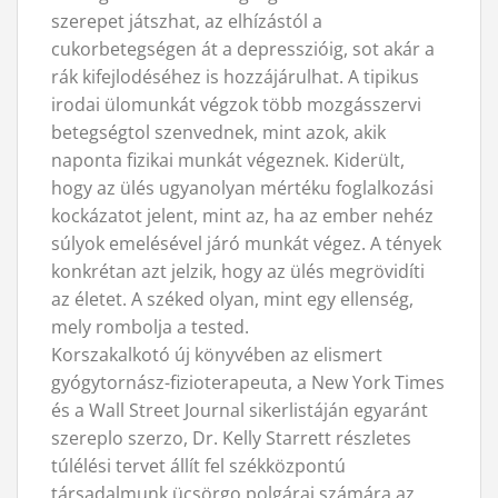
szerepet játszhat, az elhízástól a
cukorbetegségen át a depresszióig, sot akár a
rák kifejlodéséhez is hozzájárulhat. A tipikus
irodai ülomunkát végzok több mozgásszervi
betegségtol szenvednek, mint azok, akik
naponta fizikai munkát végeznek. Kiderült,
hogy az ülés ugyanolyan mértéku foglalkozási
kockázatot jelent, mint az, ha az ember nehéz
súlyok emelésével járó munkát végez. A tények
konkrétan azt jelzik, hogy az ülés megrövidíti
az életet. A széked olyan, mint egy ellenség,
mely rombolja a tested.
Korszakalkotó új könyvében az elismert
gyógytornász-fizioterapeuta, a New York Times
és a Wall Street Journal sikerlistáján egyaránt
szereplo szerzo, Dr. Kelly Starrett részletes
túlélési tervet állít fel székközpontú
társadalmunk ücsörgo polgárai számára az