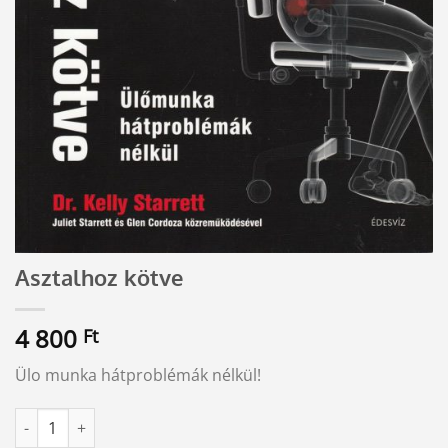
Asztalhoz kötve
4 800
Ft
Ülo munka hátproblémák nélkül!
Asztalhoz kötve mennyiség
Alternative: