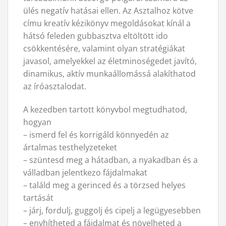
ülés negatív hatásai ellen. Az Asztalhoz kötve
címu kreatív kézikönyv megoldásokat kínál a
hátsó feleden gubbasztva eltöltött ido
csökkentésére, valamint olyan stratégiákat
javasol, amelyekkel az életminoségedet javító,
dinamikus, aktív munkaállomássá alakíthatod
az íróasztalodat.
A kezedben tartott könyvbol megtudhatod,
hogyan
– ismerd fel és korrigáld könnyedén az
ártalmas testhelyzeteket
– szüntesd meg a hátadban, a nyakadban és a
válladban jelentkezo fájdalmakat
– találd meg a gerinced és a törzsed helyes
tartását
– járj, fordulj, guggolj és cipelj a legügyesebben
– enyhítheted a fájdalmat és növelheted a