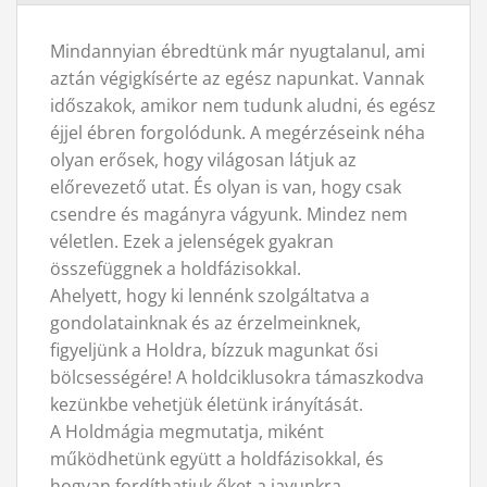
Mindannyian ébredtünk már nyugtalanul, ami
aztán végigkísérte az egész napunkat. Vannak
időszakok, amikor nem tudunk aludni, és egész
éjjel ébren forgolódunk. A megérzéseink néha
olyan erősek, hogy világosan látjuk az
előrevezető utat. És olyan is van, hogy csak
csendre és magányra vágyunk. Mindez nem
véletlen. Ezek a jelenségek gyakran
összefüggnek a holdfázisokkal.
Ahelyett, hogy ki lennénk szolgáltatva a
gondolatainknak és az érzelmeinknek,
figyeljünk a Holdra, bízzuk magunkat ősi
bölcsességére! A holdciklusokra támaszkodva
kezünkbe vehetjük életünk irányítását.
A Holdmágia megmutatja, miként
működhetünk együtt a holdfázisokkal, és
hogyan fordíthatjuk őket a javunkra.