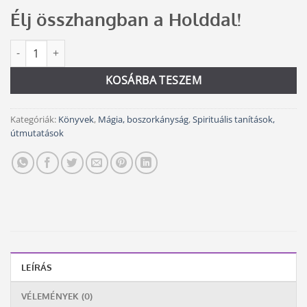
price
price
Élj összhangban a Holddal!
was:
is:
5
5
Holdmágia mennyiség
Alternative:
200 Ft.
000 Ft.
KOSÁRBA TESZEM
Kategóriák:
Könyvek
,
Mágia, boszorkányság
,
Spirituális tanítások,
útmutatások
LEÍRÁS
VÉLEMÉNYEK (0)