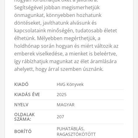
Segítségével jobban megismerhetjük
önmagunkat, könnyebben hozhatunk
döntéseket, javíthatunk alvásunk és
kapcsolataink minőségén, tudatosabb életet
élhetünk. Mélyebben megérthetjük, a
holdhónap során hogyan és miért változik az
emberek viselkedése, a mienket is beleértve,
így rábízhatjuk magunkat az élet áramlására
ahelyett, hogy árral szemben úsznánk.
KIADÓ
HVG Könyvek
KIADÁS ÉVE
2025
NYELV
MAGYAR
OLDALAK
207
SZÁMA:
PUHATÁBLÁS,
BORÍTÓ
RAGASZTÓKÖTÖTT