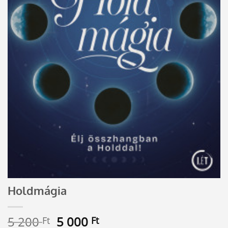
Holdmágia
Original
Current
5 200
5 000
Ft
Ft