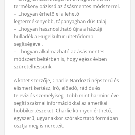
termékeny oázissá az ásásmentes módszerrel.
– …hogyan érhető el a lehető
legtermékenyebb, tápanyagban dús talaj.
– …hogyan hasznosítható újra a háztáji
hulladék a Hügelkultur ültetődomb
segítségével.
– …hogyan alkalmazható az ásásmentes
módszert beltérben is, hogy egész évben
szüretelhessünk.
A kötet szerzője, Charlie Nardozzi népszerű és
elismert kertész, író, előadó, rádiós és
televíziós személyiség. Több mint harminc éve
segíti szakmai információkkal az amerikai
hobbikertészeket. Charlie könnyen érthető,
egyszerű, ugyanakkor szórakoztató formában
osztja meg ismereteit.