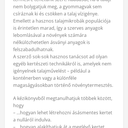
nem bolygatjuk meg, a gyommagvak sem
csíráznak ki és csökken a talaj vízigénye.
Emellett a hasznos talajmikrobák populációja
is érintetlen marad, így a szerves anyagok
lebomlásával a növények számára
nélkülözhetetlen ásványi anyagok is
felszabadulhatnak.
A szerző sok-sok hasznos tanácsot ad olyan
egyéb kertészeti technikákról is, amelyek nem
igényelnek talajművelést – például a
konténerben vagy a különféle
magaságyásokban történő növénytermesztés.
A kézikönyvből megtanulhatjuk többek között,
hogy
– …hogyan lehet létrehozni ásásmentes kertet
a nulláról indulva.
– …hogyan alakíthatjuk át a meglévő kertet