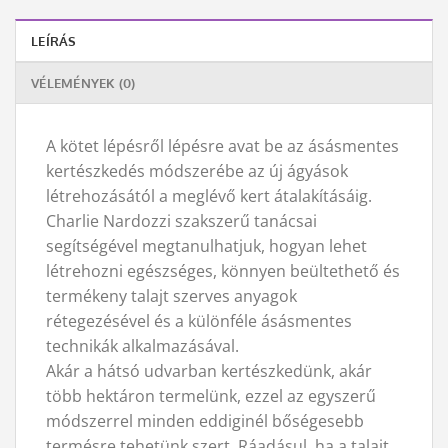
LEÍRÁS
VÉLEMÉNYEK (0)
A kötet lépésről lépésre avat be az ásásmentes
kertészkedés módszerébe az új ágyások
létrehozásától a meglévő kert átalakításáig.
Charlie Nardozzi szakszerű tanácsai
segítségével megtanulhatjuk, hogyan lehet
létrehozni egészséges, könnyen beültethető és
termékeny talajt szerves anyagok
rétegezésével és a különféle ásásmentes
technikák alkalmazásával.
Akár a hátsó udvarban kertészkedünk, akár
több hektáron termelünk, ezzel az egyszerű
módszerrel minden eddiginél bőségesebb
termésre tehetünk szert. Ráadásul, ha a talajt