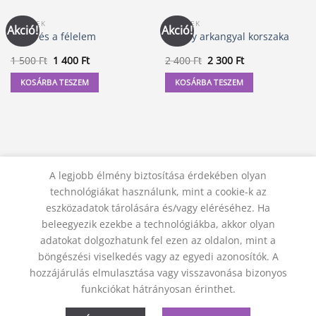
KÖNYVEK
KÖNYVEK
Akció!
Akció!
Amer és a félelem
Mihály arkangyal korszaka
Original
Current
Original
Current
1 500
Ft
1 400
Ft
2 400
Ft
2 300
Ft
price
price
price
price
was:
is:
was:
is:
KOSÁRBA TESZEM
KOSÁRBA TESZEM
1
1
2
2
500 Ft.
400 Ft.
400 Ft.
300 Ft.
A legjobb élmény biztosítása érdekében olyan
technológiákat használunk, mint a cookie-k az
eszközadatok tárolására és/vagy eléréséhez. Ha
beleegyezik ezekbe a technológiákba, akkor olyan
adatokat dolgozhatunk fel ezen az oldalon, mint a
KAPCSOLAT
ADATVÉDELMI NYILATKOZAT
ÁSZF
JOGI NYILATKOZAT
SZÁLLÍTÁSI FELTÉTELEK
böngészési viselkedés vagy az egyedi azonosítók. A
ELÁLLÁS A SZERZŐDÉSTŐL
hozzájárulás elmulasztása vagy visszavonása bizonyos
© 2012 - 2026 Trigon 9000 Kft.
funkciókat hátrányosan érinthet.