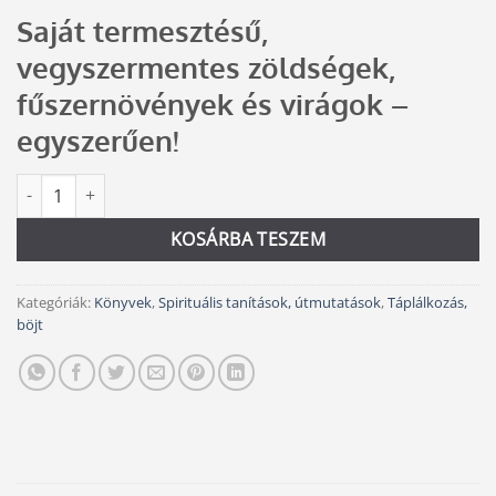
price
price
Saját termesztésű,
was:
is:
6
6
vegyszermentes zöldségek,
800 Ft.
500 Ft.
fűszernövények és virágok –
egyszerűen!
Ásásmentes kertészkedés mennyiség
Alternative:
KOSÁRBA TESZEM
Kategóriák:
Könyvek
,
Spirituális tanítások, útmutatások
,
Táplálkozás,
böjt