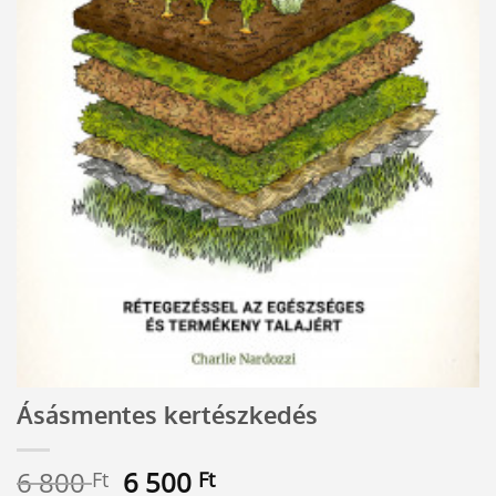
Ásásmentes kertészkedés
Original
Current
6 800
6 500
Ft
Ft