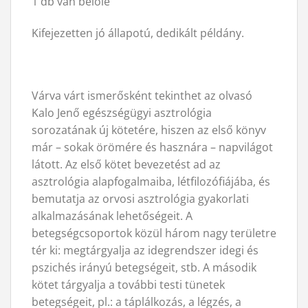
1 db van belőle
Kifejezetten jó állapotú, dedikált példány.
Várva várt ismerősként tekinthet az olvasó
Kalo Jenő egészségügyi asztrológia
sorozatának új kötetére, hiszen az első könyv
már – sokak örömére és hasznára – napvilágot
látott. Az első kötet bevezetést ad az
asztrológia alapfogalmaiba, létfilozófiájába, és
bemutatja az orvosi asztrológia gyakorlati
alkalmazásának lehetőségeit. A
betegségcsoportok közül három nagy területre
tér ki: megtárgyalja az idegrendszer idegi és
pszichés irányú betegségeit, stb. A második
kötet tárgyalja a további testi tünetek
betegségeit, pl.: a táplálkozás, a légzés, a