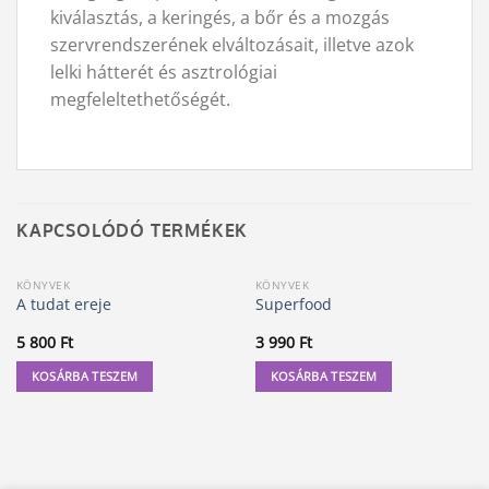
kiválasztás, a keringés, a bőr és a mozgás
szervrendszerének elváltozásait, illetve azok
lelki hátterét és asztrológiai
megfeleltethetőségét.
KAPCSOLÓDÓ TERMÉKEK
KÖNYVEK
KÖNYVEK
A tudat ereje
Superfood
5 800
Ft
3 990
Ft
KOSÁRBA TESZEM
KOSÁRBA TESZEM