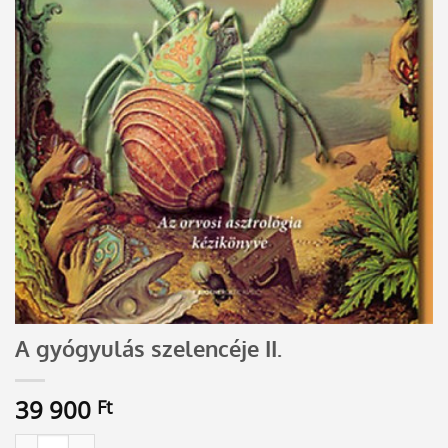
A gyógyulás szelencéje II.
39 900
Ft
A gyógyulás szelencéje II. mennyiség
Alternative: