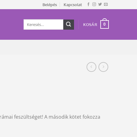
Belépés
Kapcsolat
Keresés
0
KOSÁR
a
következőre:
drámai feszültséget! A második kötet fokozza