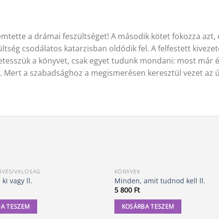
remtette a drámai feszültséget! A második kötet fokozza azt
ültség csodálatos katarzisban oldódik fel. A felfestett kive
tesszük a könyvet, csak egyet tudunk mondani: most már é
s. Mert a szabadsághoz a megismerésen keresztül vezet az út
ÜVÉS/VALÓSÁG
KÖNYVEK
ki vagy ll.
Minden, amit tudnod kell ll.
5 800
Ft
A TESZEM
KOSÁRBA TESZEM