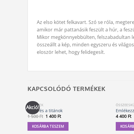
Az elso kötet felkavart. Szó se róla, megte
amikor már pattanásik feszült a húr, a fesz
Mikor megkönnyebbülten, felszabadultan le
összeállt a kép, minden egyszeru és világo
eloször lehet, hogy felidegesít.
KAPCSOLÓDÓ TERMÉKEK
KÖNYVEK
ÖSSZEESK
Akció!
Amer és a titánok
Emlékezz 
Original
Current
1 500
Ft
1 400
Ft
4 400
Ft
price
price
was:
is:
KOSÁRBA TESZEM
KOSÁRB
1
1
500 Ft.
400 Ft.