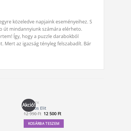
, egyre közeledve napjaink eseményeihez. S
zeto út mindannyiunk számára elérheto.
rtem! Így, hogy a puzzle darabokból
. Mert az igazság tényleg felszabadít. Bár
KÖNYVEK
KÖNYVEK
Akció!
Akció!
A Titkos Elit
Kísérletsz
Original
Current
O
12 990
Ft
12 500
Ft
4 999
Ft
4
price
price
p
was:
is:
w
KOSÁRBA TESZEM
KOSÁRBA
12
12
4
990 Ft.
500 Ft.
99