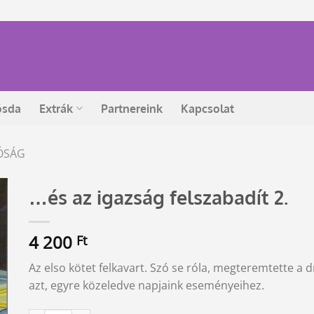
ósda
Extrák
Partnereink
Kapcsolat
ÓSÁG
…és az igazság felszabadít 2.
4 200
Ft
Az elso kötet felkavart. Szó se róla, megteremtette a 
azt, egyre közeledve napjaink eseményeihez.