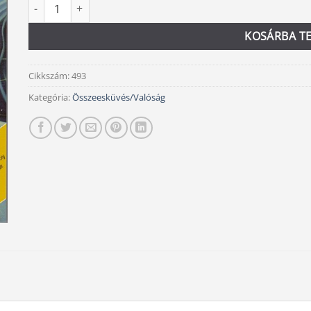
...és az igazság felszabadít 2. mennyiség
Alternative:
KOSÁRBA T
Cikkszám:
493
Kategória:
Összeesküvés/Valóság