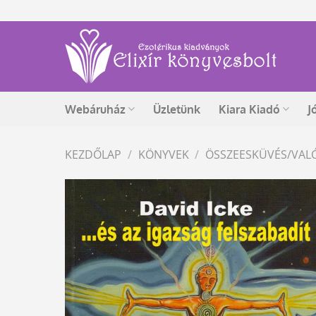
Skip
to
content
Webáruház
Üzletünk
Kiara Kiadó
J
KEZDŐLAP
/
KÖNYVEK
/
ÖSSZEESKÜVÉS/VAL