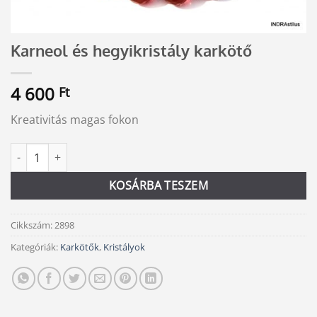
Karneol és hegyikristály karkötő
4 600
Ft
Kreativitás magas fokon
Karneol és hegyikristály karkötő mennyiség
Alternative:
KOSÁRBA TESZEM
Cikkszám:
2898
Kategóriák:
Karkötők
,
Kristályok