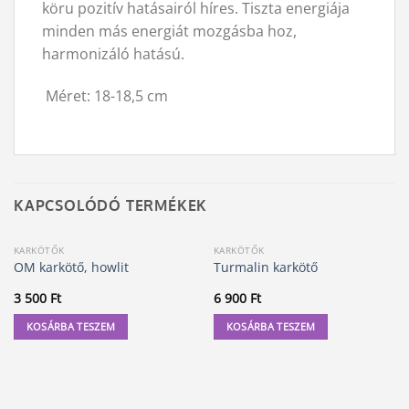
köru pozitív hatásairól híres. Tiszta energiája
minden más energiát mozgásba hoz,
harmonizáló hatású.
Méret: 18-18,5 cm
KAPCSOLÓDÓ TERMÉKEK
KARKÖTŐK
KARKÖTŐK
OM karkötő, howlit
Turmalin karkötő
3 500
Ft
6 900
Ft
KOSÁRBA TESZEM
KOSÁRBA TESZEM