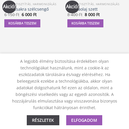
CSAKRA TISZTÍTÁS, HARMONIZÁLÁS
CSAKRA TISZTÍTÁS, HARMONIZÁLÁS
Akció!
Akció!
Mini csakra szélcsengő
Csakraolaj szett
Original
Current
Original
Current
6 150
Ft
6 000
Ft
8 400
Ft
8 000
Ft
price
price
price
price
was:
is:
was:
is:
KOSÁRBA TESZEM
KOSÁRBA TESZEM
6
6
8
8
150 Ft.
000 Ft.
400 Ft.
000 Ft.
A legjobb élmény biztosítása érdekében olyan
technológiákat használunk, mint a cookie-k az
eszközadatok tárolására és/vagy eléréséhez. Ha
beleegyezik ezekbe a technológiákba, akkor olyan
adatokat dolgozhatunk fel ezen az oldalon, mint a
KAPCSOLAT
ADATVÉDELMI NYILATKOZAT
ÁSZF
JOGI NYILATKOZAT
SZÁLLÍTÁSI FELTÉTELEK
böngészési viselkedés vagy az egyedi azonosítók. A
ELÁLLÁS A SZERZŐDÉSTŐL
hozzájárulás elmulasztása vagy visszavonása bizonyos
© 2012 - 2026 Trigon 9000 Kft.
funkciókat hátrányosan érinthet.
RÉSZLETEK
ELFOGADOM