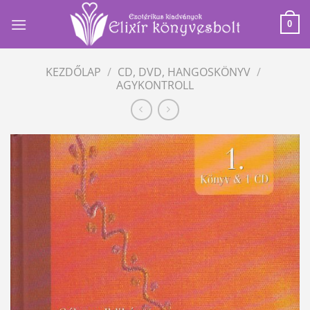
Skip
to
0
content
KEZDŐLAP
/
CD, DVD, HANGOSKÖNYV
/
AGYKONTROLL