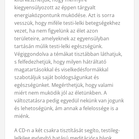
kiegyensúlyozott az éppen tárgyalt
energiaközpontunk muködése. Azt is sorra
vesszük, hogy miféle testi-lelki betegségekhez
vezet, ha nem figyelünk az élet azon
területeire, amelyeknek az egyensúlyban
tartásán múlik testi-lelki egészségünk.
Végiggondolva a témákat tisztábban láthatjuk,
s felfedezhetjük, hogy milyen hátráltató
magatartásokkal és viselkedésformákkal
szabotáljuk saját boldogságunkat és
egészségünket. Megérthetjük, hogy valami
miért nem muködik jól az életünkben. A
változtatásra pedig egyedül nekünk van jogunk
és lehetoségünk, ám annak a felelossége is a
miénk.
A CD-n a két csakra tisztítását segíto, testileg-
lelkileg gyógyító hatású meditációra hívok