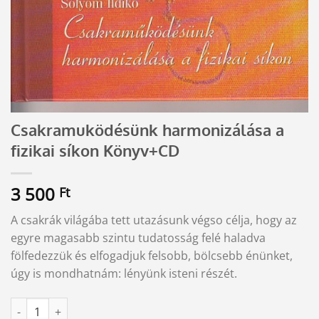
Csakramuködésünk harmonizálása a
fizikai síkon Könyv+CD
3 500
Ft
A csakrák világába tett utazásunk végso célja, hogy az
egyre magasabb szintu tudatosság felé haladva
fölfedezzük és elfogadjuk felsobb, bölcsebb énünket,
úgy is mondhatnám: lényünk isteni részét.
Csakramuködésünk harmonizálása a fizikai síkon Könyv+CD men
Alternative: