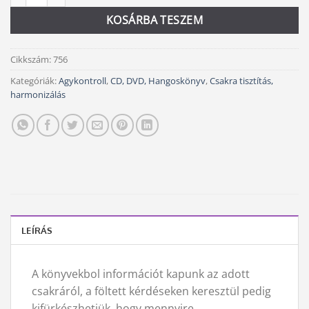
KOSÁRBA TESZEM
Cikkszám:
756
Kategóriák:
Agykontroll
,
CD, DVD, Hangoskönyv
,
Csakra tisztítás,
harmonizálás
LEÍRÁS
A könyvekbol információt kapunk az adott
csakráról, a föltett kérdéseken keresztül pedig
kifürkészhetjük, hogy mennyire