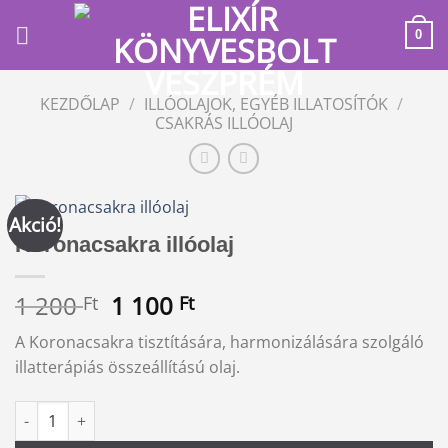
Skip
to
0
content
KEZDŐLAP
/
ILLÓOLAJOK, EGYÉB ILLATOSÍTÓK
/
CSAKRÁS ILLÓOLAJ
Akció!
Koronacsakra illóolaj
Original
Current
1 200
1 100
Ft
Ft
price
price
A Koronacsakra tisztítására, harmonizálására szolgáló
was:
is:
illatterápiás összeállítású olaj.
1
1
200 Ft.
100 Ft.
Koronacsakra illóolaj mennyiség
Alternative: