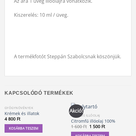
Az ára 1 üveg illóolajra vonatkozik.
Kiszerelés: 10 ml / üveg.
A termékfotót Steppán Szabolcsnak köszönjük.
KAPCSOLÓDÓ TERMÉKEK
GYÓGYNÖVÉNYEK
Akció!
Krémek és illatok
100%-OS ILLÓOLAJ
4 800
Ft
Citromfű illóolaj 100%
Original
Current
1 600
Ft
1 500
Ft
KOSÁRBA TESZEM
price
price
was:
is:
KOSÁRBA TESZEM