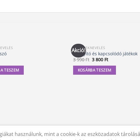
EVELÉS
GYERMEKNEVELÉS
Akció!
tszó
Gyógyító és kapcsolódó játékok
Original
Current
3 990
Ft
3 800
Ft
price
price
was:
is:
A TESZEM
KOSÁRBA TESZEM
3
3
990 Ft.
800 Ft.
iákat használunk, mint a cookie-k az eszközadatok tárolás