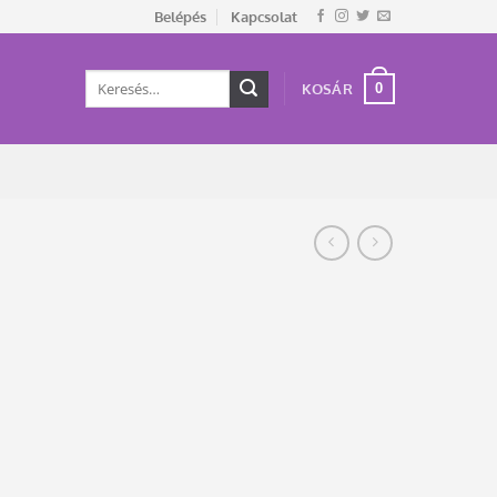
Belépés
Kapcsolat
Keresés
0
KOSÁR
a
következőre: