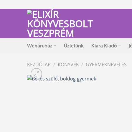
Skip
to
content
Webáruház
Üzletünk
Kiara Kiadó
J
KEZDŐLAP
/
KÖNYVEK
/
GYERMEKNEVELÉS