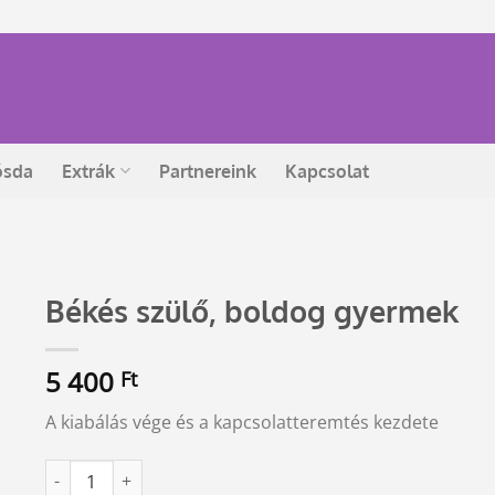
ósda
Extrák
Partnereink
Kapcsolat
Békés szülő, boldog gyermek
5 400
Ft
A kiabálás vége és a kapcsolatteremtés kezdete
Békés szülő, boldog gyermek mennyiség
Alternative: