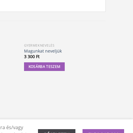
GYERMEKNEVELÉS
GYERMEKNE
Magunkat neveljük
Értő figye
3 300
Ft
6 800
Ft
KOSÁRBA TESZEM
KOSÁRBA
ára és/vagy