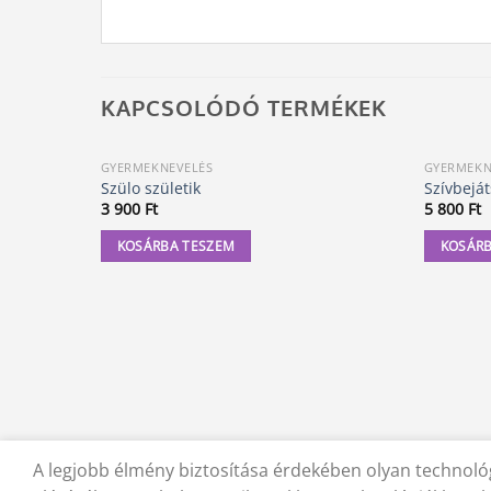
KAPCSOLÓDÓ TERMÉKEK
GYERMEKNEVELÉS
GYERMEKN
Szülo születik
Szívbejá
3 900
Ft
5 800
Ft
KOSÁRBA TESZEM
KOSÁRB
A legjobb élmény biztosítása érdekében olyan technológ