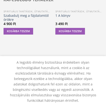
SPIRITUÁLIS TANÍTÁSOK, ÚTMUTATÁSOK
SPIRITUÁLIS TANÍTÁSOK, ÚTMUTATÁSOK
Szabadulj meg a fájdalomtól
1 A könyv
örökre
4 900
Ft
3 490
Ft
KOSÁRBA TESZEM
KOSÁRBA TESZEM
A legjobb élmény biztosítása érdekében olyan
technológiákat használunk, mint a cookie-k az
eszközadatok tárolására és/vagy eléréséhez. Ha
beleegyezik ezekbe a technológiákba, akkor olyan
adatokat dolgozhatunk fel ezen az oldalon, mint a
KAPCSOLAT
ADATVÉDELMI NYILATKOZAT
ÁSZF
JOGI NYILATKOZAT
SZÁLLÍTÁSI FELTÉTELEK
böngészési viselkedés vagy az egyedi azonosítók. A
ELÁLLÁS A SZERZŐDÉSTŐL
hozzájárulás elmulasztása vagy visszavonása bizonyos
© 2012 - 2026 Trigon 9000 Kft.
funkciókat hátrányosan érinthet.