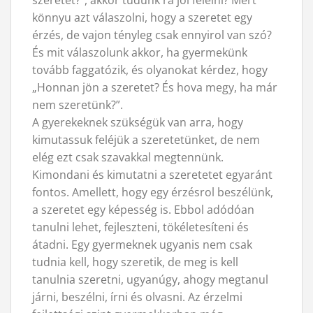
könnyu azt válaszolni, hogy a szeretet egy
érzés, de vajon tényleg csak ennyirol van szó?
És mit válaszolunk akkor, ha gyermekünk
tovább faggatózik, és olyanokat kérdez, hogy
„Honnan jön a szeretet? És hova megy, ha már
nem szeretünk?”.
A gyerekeknek szükségük van arra, hogy
kimutassuk feléjük a szeretetünket, de nem
elég ezt csak szavakkal megtennünk.
Kimondani és kimutatni a szeretetet egyaránt
fontos. Amellett, hogy egy érzésrol beszélünk,
a szeretet egy képesség is. Ebbol adódóan
tanulni lehet, fejleszteni, tökéletesíteni és
átadni. Egy gyermeknek ugyanis nem csak
tudnia kell, hogy szeretik, de meg is kell
tanulnia szeretni, ugyanúgy, ahogy megtanul
járni, beszélni, írni és olvasni. Az érzelmi