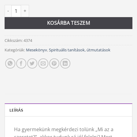
Nagy szeretetkönyvem mennyiség
Alternative:
KOSÁRBA TESZEM
Cikkszám:
4374
Kategóriák:
Mesekönyv
,
Spirituális tanítások, útmutatások
LEÍRÁS
Ha gyermekünk megkérdezi tolünk „Mi az a
szeretet?”, akkor tudunk rá jól felelni? Mert