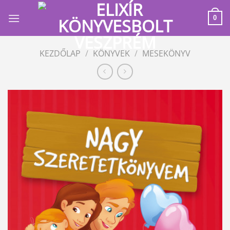
Skip
to
0
content
KEZDŐLAP
/
KÖNYVEK
/
MESEKÖNYV