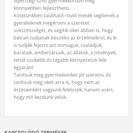
fejlettségi szint gyermekkorban még
könnyebben fejlesztheto.
Kötetünkben található rövid mesék segítenek a
gyerekeknek megérteni a szeretet
sokszínuségét, és segítik oket abban is, hogy
bátran tudjanak beszélni az érzelmeikrol, és ki
is tudják fejezni azt önmaguk, családjuk,
barátaik, embertársaik, az állatok, a növények,
tehát szukebb és tágabb környezetük felé
egyaránt.
Tanítsuk meg gyermekeinket jól szeretni, és
tanítsuk meg oket arra is, hogy nem az
érzéseinkért vagyunk felelosek, hanem azért,
hogy mit kezdünk velük.
KAPCSOLÓDÓ TERMÉKEK