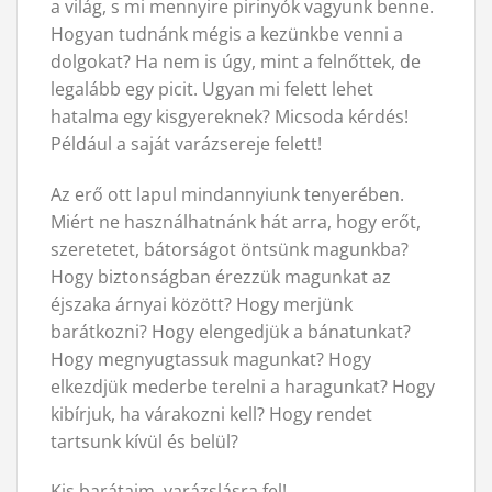
a világ, s mi mennyire pirinyók vagyunk benne.
Hogyan tudnánk mégis a kezünkbe venni a
dolgokat? Ha nem is úgy, mint a felnőttek, de
legalább egy picit. Ugyan mi felett lehet
hatalma egy kisgyereknek? Micsoda kérdés!
Például a saját varázsereje felett!
Az erő ott lapul mindannyiunk tenyerében.
Miért ne használhatnánk hát arra, hogy erőt,
szeretetet, bátorságot öntsünk magunkba?
Hogy biztonságban érezzük magunkat az
éjszaka árnyai között? Hogy merjünk
barátkozni? Hogy elengedjük a bánatunkat?
Hogy megnyugtassuk magunkat? Hogy
elkezdjük mederbe terelni a haragunkat? Hogy
kibírjuk, ha várakozni kell? Hogy rendet
tartsunk kívül és belül?
Kis barátaim, varázslásra fel!