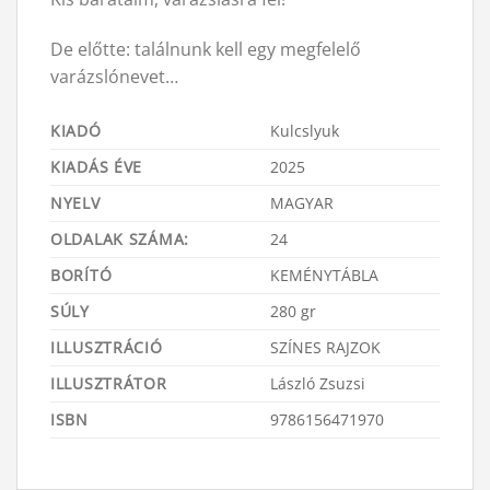
De előtte: találnunk kell egy megfelelő
varázslónevet…
KIADÓ
Kulcslyuk
KIADÁS ÉVE
2025
NYELV
MAGYAR
OLDALAK SZÁMA:
24
BORÍTÓ
KEMÉNYTÁBLA
SÚLY
280 gr
ILLUSZTRÁCIÓ
SZÍNES RAJZOK
ILLUSZTRÁTOR
László Zsuzsi
ISBN
9786156471970