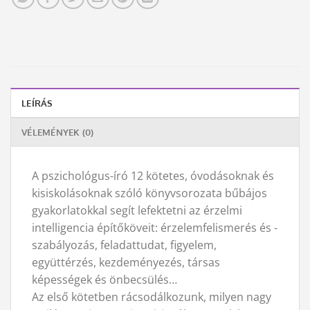
LEÍRÁS
VÉLEMÉNYEK (0)
A pszichológus-író 12 kötetes, óvodásoknak és
kisiskolásoknak szóló könyvsorozata bűbájos
gyakorlatokkal segít lefektetni az érzelmi
intelligencia építőköveit: érzelemfelismerés és -
szabályozás, feladattudat, figyelem,
együttérzés, kezdeményezés, társas
képességek és önbecsülés…
Az első kötetben rácsodálkozunk, milyen nagy