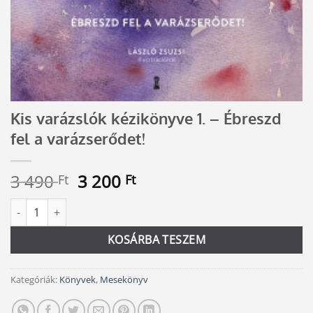
Kis varázslók kézikönyve 1. – Ébreszd
fel a varázserődet!
Original
Current
3 490
3 200
Ft
Ft
price
price
Kis varázslók kézikönyve 1. - Ébreszd fel a varázserődet! mennyi
Alternative:
was:
is:
3
3
KOSÁRBA TESZEM
490 Ft.
200 Ft.
Kategóriák:
Könyvek
,
Mesekönyv