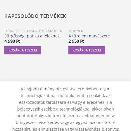
KAPCSOLÓDÓ TERMÉKEK
EGÉSZSÉG, BETEGSÉG, GYÓGYMÓDOK
KÖNYVEK
Sürgősségi patika a léleknek
A türelem muvészete
4 990
Ft
2 950
Ft
KOSÁRBA TESZEM
KOSÁRBA TESZEM
A legjobb élmény biztosítása érdekében olyan
technológiákat használunk, mint a cookie-k az
eszközadatok tárolására és/vagy eléréséhez. Ha
beleegyezik ezekbe a technológiákba, akkor olyan
adatokat dolgozhatunk fel ezen az oldalon, mint a
KAPCSOLAT
ADATVÉDELMI NYILATKOZAT
ÁSZF
JOGI NYILATKOZAT
SZÁLLÍTÁSI FELTÉTELEK
böngészési viselkedés vagy az egyedi azonosítók. A
ELÁLLÁS A SZERZŐDÉSTŐL
hozzájárulás elmulasztása vagy visszavonása bizonyos